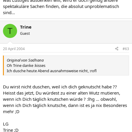
was Lustiges ausdenken will, wird er doch genug andere
spektakuläre Sachen finden, die absolut unproblematisch
sind...
Trine
T
Guest
20 April 2004
#63
Original von Sadhana
Oh Trine danke :kisses
Ich dusche heute Abend ausnahmsweise nicht, :rofl
Du wirst nicht duschen, weil ich dich geknutscht habe ??
Heisst das jetzt, Du würdest zu einer alten Wutz mutieren,
wenn ich Dich täglich knutschen würde ? :lhg ... obwohl,
wenn ich Dich täglich knutsche, dann ist es ja nix Besonderes
mehr ;D
LG
Trine ;D