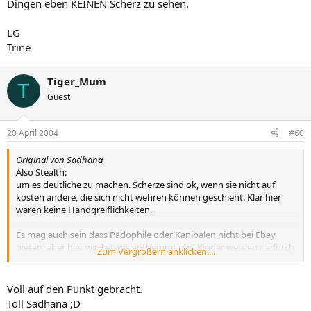
Dingen eben KEINEN Scherz zu sehen.
LG
Trine
Tiger_Mum
T
Guest
20 April 2004
#60
Original von Sadhana
Also Stealth:
um es deutliche zu machen. Scherze sind ok, wenn sie nicht auf
kosten andere, die sich nicht wehren können geschieht. Klar hier
waren keine Handgreiflichkeiten.
Es mag auch sein dass Pädophile oder Kanibalen nicht bei Ebay
bieten, aber hier wird etwas enthemmt und Kinder werden dadurch
Zum Vergrößern anklicken....
im "Spaß" zur Ware gemacht. Jetzt mag es Spaß sein, doch die Idee
lässt sich ja wunderbar aufgreifen als sog. Trittbrettfahrer, die es
doch dann ernst meinen.
Voll auf den Punkt gebracht.
Toll Sadhana ;D
. :mua