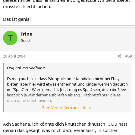
gelesen ahbe, dass jemand eine vollgekackte Windel anbietet
musste ich echt lachen.
Das ist genial
Trine
T
Guest
20 April 2004
#59
Original von Sadhana
Es mag auch sein dass Pädophile oder Kanibalen nicht bei Ebay
bieten, aber hier wird etwas enthemmt und Kinder werden dadurch
im "Spaß" zur Ware gemacht. Jetzt mag es Spaß sein, doch die Idee
lässt sich ja wunderbar aufgreifen als sog. Trittbrettfahrer, die es
doch dann ernst meinen.
Zum Vergrößern anklicken....
Hier geht es um Menschenwürde und Persönlichkeitsrechte.
Menschen sind keine Ware.
Ach Sadhana, ich könnte dich knutschen :knutsch ... Du hast
Also hier noch eine Antwort von einer dermaßen humorlosen alten
genau das gesagt, was mich dazu veranlasst, in solchen
Frau. :mua