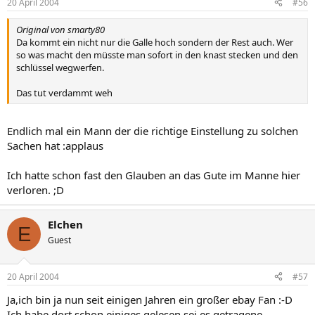
20 April 2004
#56
Original von smarty80
Da kommt ein nicht nur die Galle hoch sondern der Rest auch. Wer
so was macht den müsste man sofort in den knast stecken und den
schlüssel wegwerfen.
Das tut verdammt weh
Endlich mal ein Mann der die richtige Einstellung zu solchen
Sachen hat :applaus
Ich hatte schon fast den Glauben an das Gute im Manne hier
verloren. ;D
Elchen
E
Guest
20 April 2004
#57
Ja,ich bin ja nun seit einigen Jahren ein großer ebay Fan :-D
Ich habe dort schon einiges gelesen,sei es getragene