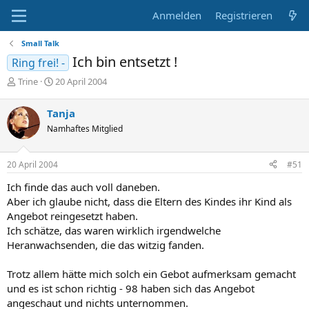
Anmelden
Registrieren
Small Talk
Ich bin entsetzt !
Ring frei! -
E
E
Trine
20 April 2004
r
r
s
s
Tanja
t
t
Namhaftes Mitglied
e
e
l
l
l
l
20 April 2004
#51
e
t
r
a
Ich finde das auch voll daneben.
m
Aber ich glaube nicht, dass die Eltern des Kindes ihr Kind als
Angebot reingesetzt haben.
Ich schätze, das waren wirklich irgendwelche
Heranwachsenden, die das witzig fanden.
Trotz allem hätte mich solch ein Gebot aufmerksam gemacht
und es ist schon richtig - 98 haben sich das Angebot
angeschaut und nichts unternommen.