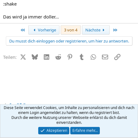
:shake
Das wird ja immer doller...
Erste
Letzte
Vorherige
3 von 4
Nächste
Du musst dich einloggen oder registrieren, um hier zu antworten.
X (Twitter)
Bluesky
LinkedIn
Reddit
Pinterest
Tumblr
WhatsApp
E-Mail
Link
Teilen:
Small Talk
Diese Seite verwendet Cookies, um Inhalte zu personalisieren und dich nach
einem Login angemeldet zu halten, wenn du registriert bist.
Durch die weitere Nutzung unserer Webseite erklärst du dich damit
Kontakt
Nutzungsbedingungen
Datenschutz
Hilfe
R
einverstanden.
S
S
®
Community platform by XenForo
© 2010-2026 XenForo Ltd.
Akzeptieren
Erfahre mehr…