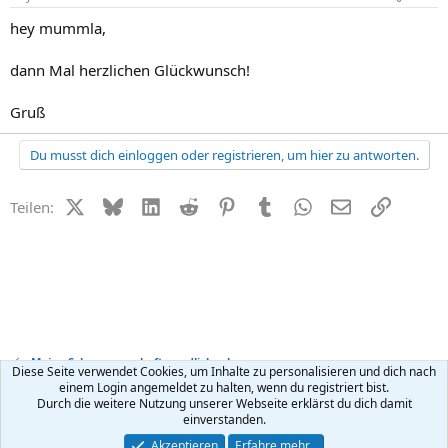
hey mummla,
dann Mal herzlichen Glückwunsch!
Gruß
Du musst dich einloggen oder registrieren, um hier zu antworten.
X (Twitter)
Bluesky
LinkedIn
Reddit
Pinterest
Tumblr
WhatsApp
E-Mail
Link
Teilen:
Meine Schwangerschaft - endlich schwanger
Diese Seite verwendet Cookies, um Inhalte zu personalisieren und dich nach
einem Login angemeldet zu halten, wenn du registriert bist.
Durch die weitere Nutzung unserer Webseite erklärst du dich damit
Kontakt
Nutzungsbedingungen
Datenschutz
Hilfe
R
einverstanden.
S
S
®
Community platform by XenForo
© 2010-2026 XenForo Ltd.
Akzeptieren
Erfahre mehr…