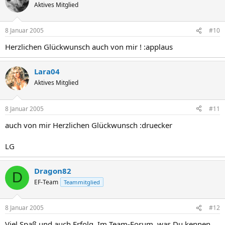
Aktives Mitglied
8 Januar 2005
#10
Herzlichen Glückwunsch auch von mir ! :applaus
Lara04
Aktives Mitglied
8 Januar 2005
#11
auch von mir Herzlichen Glückwunsch :druecker
LG
Dragon82
D
EF-Team
Teammitglied
8 Januar 2005
#12
Viel Spaß und auch Erfolg. Im Team-Forum, was Du kennen