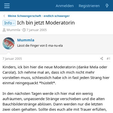
Anmelden
Registrieren
Meine Schwangerschaft - endlich schwanger
Ich bin jetzt Moderatorin
Info -
E
E
Mummla
7 Januar 2005
r
r
s
s
Mummla
t
t
Lässt die Finger von E-ma-nu-ela
e
e
l
l
l
l
7 Januar 2005
#1
e
t
r
a
Kinders, ick bin hier die neue Moderatorin (danke Mela oder
m
Carola!). Ich nehme mal an, dass ich mich nicht mehr
vorstellen muss, schliesslich habe ich in fast jeden Strang hier
einmal reingequackt *hüstelt*.
In den nächsten Tagen werde ich hier mal ein wenig
aufräumen, unpassende Stränge verschieben und die alten
Bauchbilderstränge ablösen. Dann werden nur die letzten
zwei oben gehalten. Sollte dies euch alle mit Trauer erfüllen,