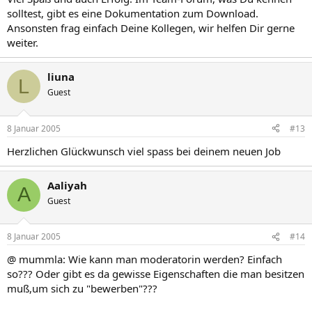
solltest, gibt es eine Dokumentation zum Download.
Ansonsten frag einfach Deine Kollegen, wir helfen Dir gerne
weiter.
liuna
L
Guest
8 Januar 2005
#13
Herzlichen Glückwunsch viel spass bei deinem neuen Job
Aaliyah
A
Guest
8 Januar 2005
#14
@ mummla: Wie kann man moderatorin werden? Einfach
so??? Oder gibt es da gewisse Eigenschaften die man besitzen
muß,um sich zu "bewerben"???