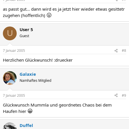
as passt gut... dann wird es ja jetzt hier wieder etwas gesittetr
😛
zugehen (hoffentlich)
User 5
U
Guest
7 Januar 2005
#8
Herzlichen Glückwunsch! :druecker
Galaxie
Namhaftes Mitglied
7 Januar 2005
#9
Glückwunsch Mummla und geordnetes Chaos bei dem
😀
Haufen hier
Duffel