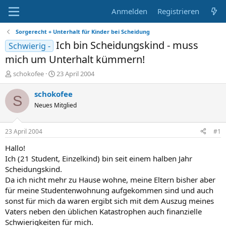
Anmelden
Registrieren
Sorgerecht + Unterhalt für Kinder bei Scheidung
Ich bin Scheidungskind - muss
Schwierig -
mich um Unterhalt kümmern!
E
E
schokofee
23 April 2004
r
r
s
s
schokofee
S
t
t
Neues Mitglied
e
e
l
l
l
l
23 April 2004
#1
e
t
r
a
Hallo!
m
Ich (21 Student, Einzelkind) bin seit einem halben Jahr
Scheidungskind.
Da ich nicht mehr zu Hause wohne, meine Eltern bisher aber
für meine Studentenwohnung aufgekommen sind und auch
sonst für mich da waren ergibt sich mit dem Auszug meines
Vaters neben den üblichen Katastrophen auch finanzielle
Schwierigkeiten für mich.