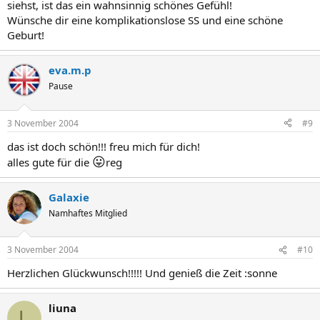
siehst, ist das ein wahnsinnig schönes Gefühl!
Wünsche dir eine komplikationslose SS und eine schöne
Geburt!
eva.m.p
Pause
3 November 2004
#9
das ist doch schön!!! freu mich für dich!
😛
alles gute für die
reg
Galaxie
Namhaftes Mitglied
3 November 2004
#10
Herzlichen Glückwunsch!!!!! Und genieß die Zeit :sonne
liuna
L