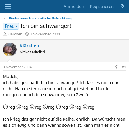
Anmelden
Registrieren
Kinderwunsch + künstliche Befruchtung
Ich bin schwanger!
Freu -
E
E
Klärchen
3 November 2004
r
r
s
s
Klärchen
t
t
Aktives Mitglied
e
e
l
l
l
l
3 November 2004
#1
e
t
r
a
Mädels,
m
ich habs geschafft! Ich bin schwanger! Ich fass es noch gar
nicht. Hab gestern abend nochmal getestet und heute
morgen und ich bin schwanger, kein Zweifel.
😛
😛
😛
😛
😛
😛
😛
reg
reg
reg
reg
reg
reg
reg
Ich krieg das gar nicht auf die Reihe, ehrlich. Da wünscht man
es sich ewig und dann wenns soweit ist, kann man es nicht