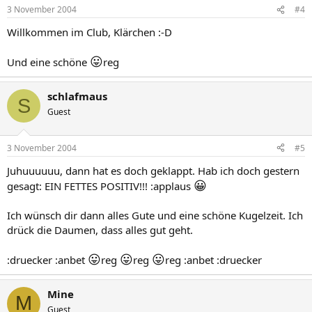
3 November 2004
#4
Willkommen im Club, Klärchen :-D
😛
Und eine schöne
reg
schlafmaus
S
Guest
3 November 2004
#5
Juhuuuuuu, dann hat es doch geklappt. Hab ich doch gestern
😀
gesagt: EIN FETTES POSITIV!!! :applaus
Ich wünsch dir dann alles Gute und eine schöne Kugelzeit. Ich
drück die Daumen, dass alles gut geht.
😛
😛
😛
:druecker :anbet
reg
reg
reg :anbet :druecker
Mine
M
Guest