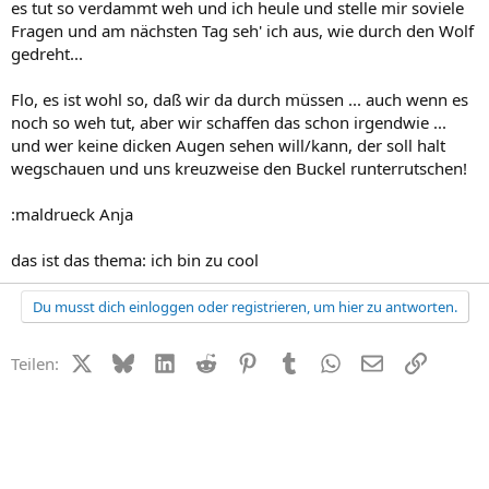
es tut so verdammt weh und ich heule und stelle mir soviele
Fragen und am nächsten Tag seh' ich aus, wie durch den Wolf
gedreht...
Flo, es ist wohl so, daß wir da durch müssen ... auch wenn es
noch so weh tut, aber wir schaffen das schon irgendwie ...
und wer keine dicken Augen sehen will/kann, der soll halt
wegschauen und uns kreuzweise den Buckel runterrutschen!
:maldrueck Anja
das ist das thema: ich bin zu cool
Du musst dich einloggen oder registrieren, um hier zu antworten.
X (Twitter)
Bluesky
LinkedIn
Reddit
Pinterest
Tumblr
WhatsApp
E-Mail
Link
Teilen: