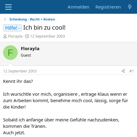
Anmelden
Registrieren
Scheidung - Recht + Kosten
Ich bin zu cool!
Hilfe! -
E
E
Florayla
12 September 2003
r
r
s
s
Florayla
F
t
t
Guest
e
e
l
l
l
l
12 September 2003
#1
e
t
r
a
Kennt ihr das?
m
Ich wurschtle vor mich, organisiere , ertrage Klaus wenn er
zum Arbeiten kommt, benehme mich cool, lässig, sorge für
die Kinder!
Sobald ich anfange über meine Gefühle nachzudenken,
kommen die Tränen.
Auch jetzt.