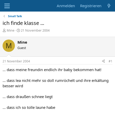
Anmelden
Registrieren
Small Talk
ich finde klasse ...
E
E
Mine
21 November 2004
r
r
s
s
Mine
M
t
t
Guest
e
e
l
l
l
l
21 November 2004
#1
e
t
r
a
... dass meine freundin endlich ihr baby bekommen hat!
m
... dass lea nicht mehr so doll rumröchelt und ihre erkältung
besser wird
... dass draußen schnee liegt
... dass ich so tolle laune habe