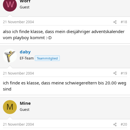
Worf
W
Guest
21 November 2004
#18
also ich finde klasse, dass mein diesjähriger adventskalender
vom playboy kommt :-D
daby
EF-Team
Teammitglied
21 November 2004
#19
ich finde es klasse, dass meine schwiegereltern bis 20.00 weg
sind
Mine
M
Guest
21 November 2004
#20