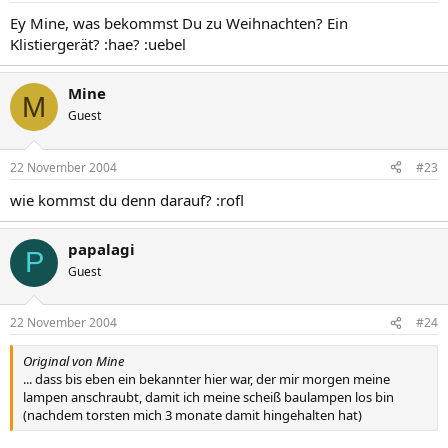
Ey Mine, was bekommst Du zu Weihnachten? Ein
Klistiergerät? :hae? :uebel
Mine
M
Guest
22 November 2004
#23
wie kommst du denn darauf? :rofl
papalagi
P
Guest
22 November 2004
#24
Original von Mine
... dass bis eben ein bekannter hier war, der mir morgen meine
lampen anschraubt, damit ich meine scheiß baulampen los bin
(nachdem torsten mich 3 monate damit hingehalten hat)