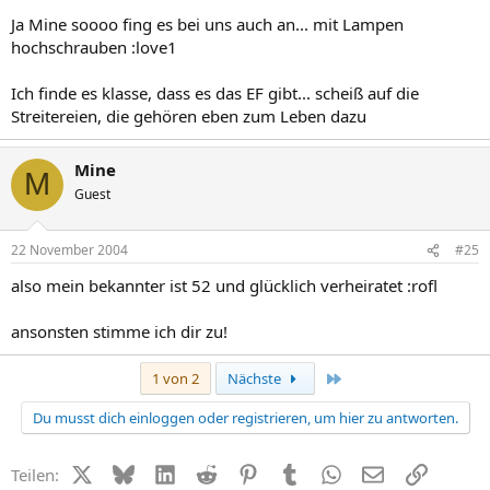
Ja Mine soooo fing es bei uns auch an... mit Lampen
hochschrauben :love1
Ich finde es klasse, dass es das EF gibt... scheiß auf die
Streitereien, die gehören eben zum Leben dazu
Mine
M
Guest
22 November 2004
#25
also mein bekannter ist 52 und glücklich verheiratet :rofl
ansonsten stimme ich dir zu!
Letzte
1 von 2
Nächste
Du musst dich einloggen oder registrieren, um hier zu antworten.
X (Twitter)
Bluesky
LinkedIn
Reddit
Pinterest
Tumblr
WhatsApp
E-Mail
Link
Teilen: