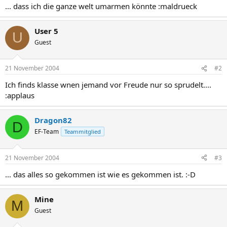
... dass ich die ganze welt umarmen könnte :maldrueck
User 5
U
Guest
21 November 2004
#2
Ich finds klasse wnen jemand vor Freude nur so sprudelt....
:applaus
Dragon82
D
EF-Team
Teammitglied
21 November 2004
#3
... das alles so gekommen ist wie es gekommen ist. :-D
Mine
M
Guest