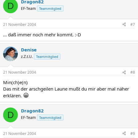
Dragon82
D
EF-Team
Teammitglied
21 November 2004
#7
... daß immer noch mehr kommt. :-D
Denise
z.Z.t.U.
Teammitglied
21 November 2004
#8
Min(ch)e(n)
Das mit der arschgeilen Laune mußt du mir aber mal näher
😀
erklären.
Dragon82
D
EF-Team
Teammitglied
21 November 2004
#9