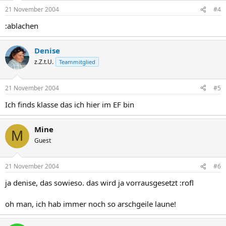
21 November 2004
#4
:ablachen
Denise
z.Z.t.U.
Teammitglied
21 November 2004
#5
Ich finds klasse das ich hier im EF bin
Mine
M
Guest
21 November 2004
#6
ja denise, das sowieso. das wird ja vorrausgesetzt :rofl
oh man, ich hab immer noch so arschgeile laune!