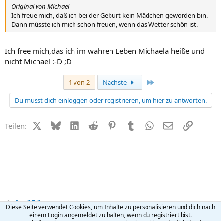
Original von Michael
Ich freue mich, daß ich bei der Geburt kein Mädchen geworden bin.
Dann müsste ich mich schon freuen, wenn das Wetter schön ist.
Ich free mich,das ich im wahren Leben Michaela heiße und
nicht Michael :-D ;D
Letzte
1 von 2
Nächste
Du musst dich einloggen oder registrieren, um hier zu antworten.
X (Twitter)
Bluesky
LinkedIn
Reddit
Pinterest
Tumblr
WhatsApp
E-Mail
Link
Teilen:
Small Talk
Diese Seite verwendet Cookies, um Inhalte zu personalisieren und dich nach
einem Login angemeldet zu halten, wenn du registriert bist.