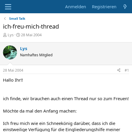
Anmelden
Registrieren
Small Talk
ich-freu-mich-thread
E
E
Lys
28 Mai 2004
r
r
s
s
Lys
t
t
Namhaftes Mitglied
e
e
l
l
l
l
28 Mai 2004
#1
e
t
r
a
Hallo Ihr!!
m
ich finde, wir brauchen auch einen Thread nur so zum Freuen!
Möchte da mal den Anfang machen:
Ich freu mich wie ein Schneekönig darüber, dass ich die
einstweilige Verfügung für die Eingliederungshilfe meiner