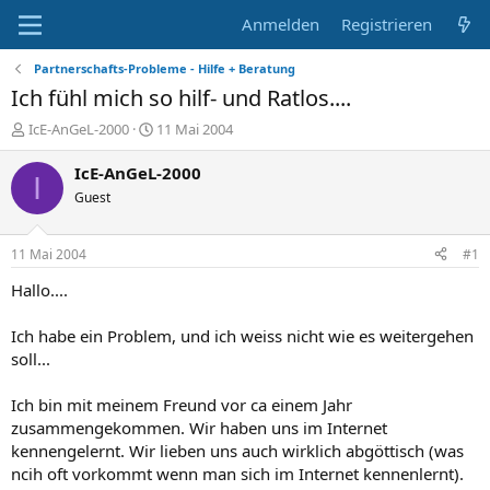
Anmelden
Registrieren
Partnerschafts-Probleme - Hilfe + Beratung
Ich fühl mich so hilf- und Ratlos....
E
E
IcE-AnGeL-2000
11 Mai 2004
r
r
s
s
IcE-AnGeL-2000
I
t
t
Guest
e
e
l
l
l
l
11 Mai 2004
#1
e
t
r
a
Hallo....
m
Ich habe ein Problem, und ich weiss nicht wie es weitergehen
soll...
Ich bin mit meinem Freund vor ca einem Jahr
zusammengekommen. Wir haben uns im Internet
kennengelernt. Wir lieben uns auch wirklich abgöttisch (was
ncih oft vorkommt wenn man sich im Internet kennenlernt).