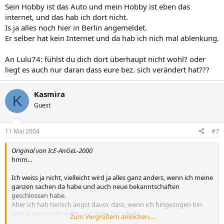
Sein Hobby ist das Auto und mein Hobby ist eben das
internet, und das hab ich dort nicht.
Is ja alles noch hier in Berlin angemeldet.
Er selber hat kein Internet und da hab ich nich mal ablenkung.
An Lulu74: fühlst du dich dort überhaupt nicht wohl? oder
liegt es auch nur daran dass eure bez. sich verändert hat???
Kasmira
K
Guest
11 Mai 2004
#7
Original von IcE-AnGeL-2000
hmm...
Ich weiss ja nicht, vielleicht wird ja alles ganz anders, wenn ich meine
ganzen sachen da habe und auch neue bekanntschaften
geschlossen habe.
Aber ich hab tierisch angst davor, dass, wenn ich hingezogen bin
alles auseinander geht und denn sitz ich da....
Zum Vergrößern anklicken....
Und bei ihm ist es schwierig nach Berlin zu ziehen, weil er da die