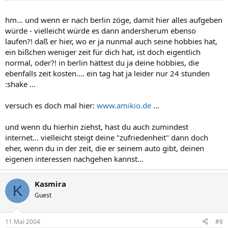
besten beziehungen in Sachen arbeit hat.
Wenn er mir in Essen, so wie hier in Berlin das Gefühl geben würde,
hm... und wenn er nach berlin zöge, damit hier alles aufgeben
dass ich sein ein und alles bin, dann wäre alles wunderbar...
würde - vielleicht würde es dann andersherum ebenso
Ich hab auch schon dran gedacht, dass es vielleicht daran liegt, dass
laufen?! daß er hier, wo er ja nunmal auch seine hobbies hat,
ich dort, bis auf mein Kind keine Beschäftigung habe...Ich hab da
ein bißchen weniger zeit für dich hat, ist doch eigentlich
nur eine Freundin bis jetztGefunden, mit der ich mich zwar gut
normal, oder?! in berlin hättest du ja deine hobbies, die
verstehe,aber die auch viel um die ohren hat.
Und mich das vielleicht so belastet, dass wir uns ständig streiten.
ebenfalls zeit kosten.... ein tag hat ja leider nur 24 stunden
Sein Hobby ist das Auto und mein Hobby ist eben das internet, und
:shake ...
das hab ich dort nicht.
Is ja alles noch hier in Berlin angemeldet.
versuch es doch mal hier:
www.amikio.de
...
Er selber hat kein Internet und da hab ich nich mal ablenkung.
und wenn du hierhin ziehst, hast du auch zumindest
internet... vielleicht steigt deine "zufriedenheit" dann doch
eher, wenn du in der zeit, die er seinem auto gibt, deinen
eigenen interessen nachgehen kannst...
Kasmira
K
Guest
11 Mai 2004
#8