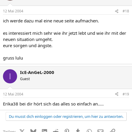
12 Mai 2004
#18
ich werde dazu mal eine neue seite aufmachen.
es interessiert mich sehr wie ihr jetzt lebt und wie ihr mit der
neuen situation umgeht.
eure sorgen und ängste.
gruss lulu
IcE-AnGeL-2000
I
Guest
12 Mai 2004
#19
Erika38 bei dir hört sich das alles so einfach an.....
Du musst dich einloggen oder registrieren, um hier zu antworten.
X (Twitter)
Bluesky
LinkedIn
Reddit
Pinterest
Tumblr
WhatsApp
E-Mail
Link
Teilen: