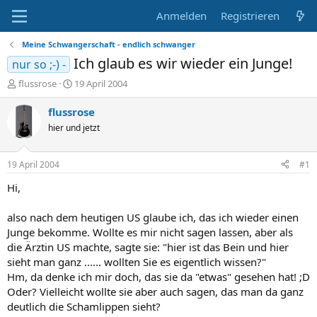
Anmelden
Registrieren
Meine Schwangerschaft - endlich schwanger
Ich glaub es wir wieder ein Junge!
nur so ;-) -
E
E
flussrose
19 April 2004
r
r
s
s
flussrose
t
t
hier und jetzt
e
e
l
l
l
l
19 April 2004
#1
e
t
r
a
Hi,
m
also nach dem heutigen US glaube ich, das ich wieder einen
Junge bekomme. Wollte es mir nicht sagen lassen, aber als
die Ärztin US machte, sagte sie: "hier ist das Bein und hier
sieht man ganz ...... wollten Sie es eigentlich wissen?"
Hm, da denke ich mir doch, das sie da "etwas" gesehen hat! ;D
Oder? Vielleicht wollte sie aber auch sagen, das man da ganz
deutlich die Schamlippen sieht?