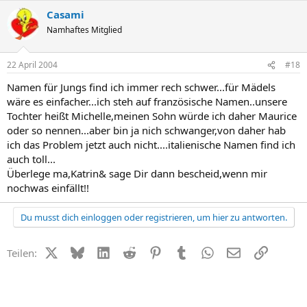
Casami
Namhaftes Mitglied
22 April 2004
#18
Namen für Jungs find ich immer rech schwer...für Mädels
wäre es einfacher...ich steh auf französische Namen..unsere
Tochter heißt Michelle,meinen Sohn würde ich daher Maurice
oder so nennen...aber bin ja nich schwanger,von daher hab
ich das Problem jetzt auch nicht....italienische Namen find ich
auch toll...
Überlege ma,Katrin& sage Dir dann bescheid,wenn mir
nochwas einfällt!!
Du musst dich einloggen oder registrieren, um hier zu antworten.
X (Twitter)
Bluesky
LinkedIn
Reddit
Pinterest
Tumblr
WhatsApp
E-Mail
Link
Teilen: