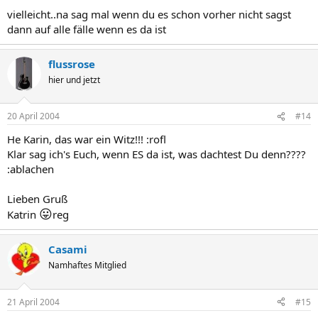
vielleicht..na sag mal wenn du es schon vorher nicht sagst
dann auf alle fälle wenn es da ist
flussrose
hier und jetzt
20 April 2004
#14
He Karin, das war ein Witz!!! :rofl
Klar sag ich's Euch, wenn ES da ist, was dachtest Du denn????
:ablachen
Lieben Gruß
😛
Katrin
reg
Casami
Namhaftes Mitglied
21 April 2004
#15