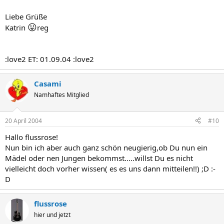
Liebe Grüße
😛
Katrin
reg
:love2 ET: 01.09.04 :love2
Casami
Namhaftes Mitglied
20 April 2004
#10
Hallo flussrose!
Nun bin ich aber auch ganz schön neugierig,ob Du nun ein
Mädel oder nen Jungen bekommst.....willst Du es nicht
vielleicht doch vorher wissen( es es uns dann mitteilen!!) ;D :-
D
flussrose
hier und jetzt