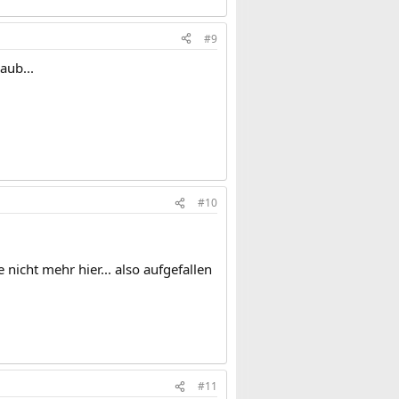
#9
aub...
#10
e nicht mehr hier... also aufgefallen
#11