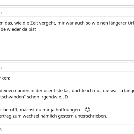
3
 das, wie die Zeit vergeht, mir war auch so wie nen längerer Url
 de wieder da bist
3
nken:
 deinen namen in der user-liste las, dachte ich nur, die war ja lang
entschwinden" schon irgendwie. ;D
🙁
r betrifft, machst du mir ja hoffnungen...
ertrag zum wechsel nämlich gestern unterschrieben.
3