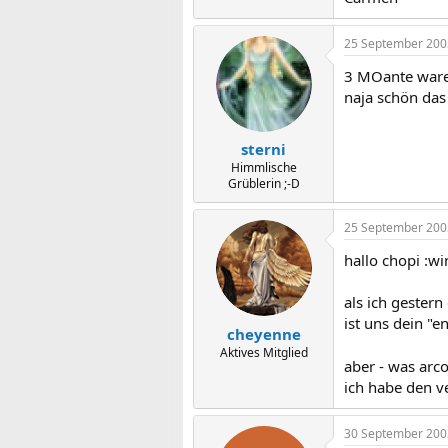
25 September 200
3 MOante waren
naja schön das
sterni
Himmlische
Grüblerin ;-D
25 September 200
hallo chopi :wi
als ich gestern
ist uns dein "
cheyenne
Aktives Mitglied
aber - was arco
ich habe den v
30 September 200