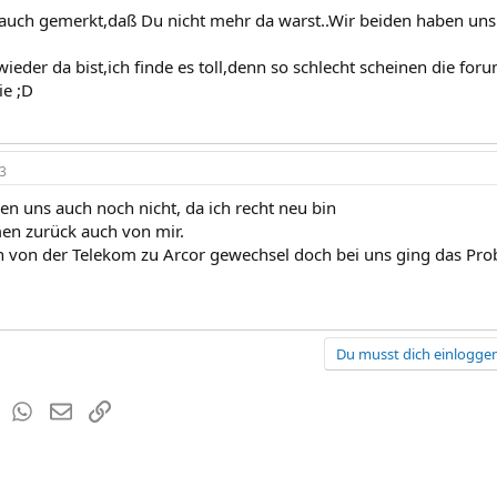
auch gemerkt,daß Du nicht mehr da warst..Wir beiden haben un
eder da bist,ich finde es toll,denn so schlecht scheinen die foru
ie ;D
3
en uns auch noch nicht, da ich recht neu bin
en zurück auch von mir.
 von der Telekom zu Arcor gewechsel doch bei uns ging das Pro
Du musst dich einloggen
est
Tumblr
WhatsApp
E-Mail
Link