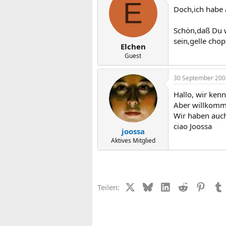
E
Doch,ich habe 
Schön,daß Du wi
sein,gelle chop
Elchen
Guest
30 September 200
Hallo, wir kenn
Aber willkomm
Wir haben auch
ciao Joossa
joossa
Aktives Mitglied
X (Twitter)
Bluesky
LinkedIn
Reddit
Pinter
Teilen: