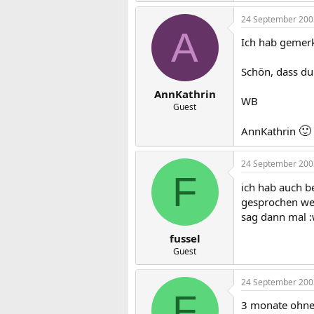
24 September 200
A
Ich hab gemerk
Schön, dass du 
AnnKathrin
WB
Guest
🙂
AnnKathrin
24 September 200
F
ich hab auch 
gesprochen we
sag dann mal 
fussel
Guest
24 September 200
F
3 monate ohne 