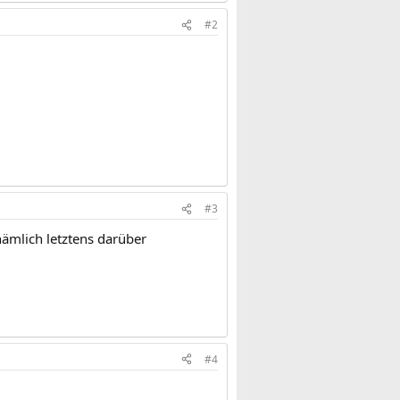
#2
#3
ämlich letztens darüber
#4