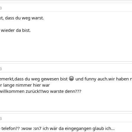
3
t, dass du weg warst.
wieder da bist.
3
😀
bemerkt,dass du weg gewesen bist
und funny auch.wir haben n
r lange nimmer hier war
:willkommen zurück!!!wo warste denn???
3
telefon?? :wow :sn7 ich wär da eingegangen glaub ich...