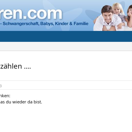
ählen ....
3
nken:
as du wieder da bist.