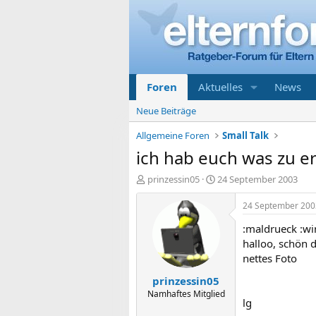
Foren
Aktuelles
News
Neue Beiträge
Allgemeine Foren
Small Talk
ich hab euch was zu erz
E
E
prinzessin05
24 September 2003
r
r
s
s
24 September 200
t
t
:maldrueck :wi
e
e
l
l
halloo, schön d
l
l
nettes Foto
e
t
prinzessin05
r
a
m
Namhaftes Mitglied
lg