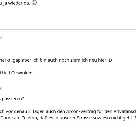
🙂
u ja wieder da.
3
merkt :gap aber ich bin auch noch ziemlich neu hier ;D
 HALLO :winken:
3
 passieren?
ich vor genau 2 Tagen auch den Arcor -Vertrag für den Privatans
Dame am Telefon, daß es in unserer Strasse sowieso nicht geht. Ic