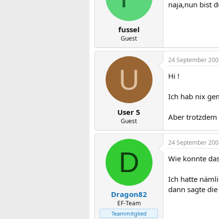
naja,nun bist d
fussel
Guest
24 September 200
U
Hi !
Ich hab nix ge
User 5
Aber trotzdem
Guest
24 September 200
D
Wie konnte das
Ich hatte näml
dann sagte die 
Dragon82
EF-Team
Teammitglied