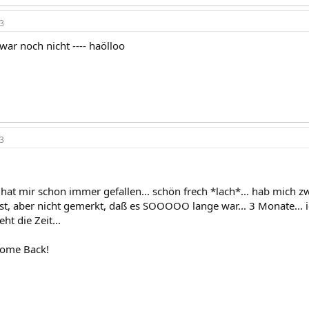
3
war noch nicht ---- haölloo
3
 hat mir schon immer gefallen... schön frech *lach*... hab mich 
t, aber nicht gemerkt, daß es SOOOOO lange war... 3 Monate... i
ht die Zeit...
come Back!