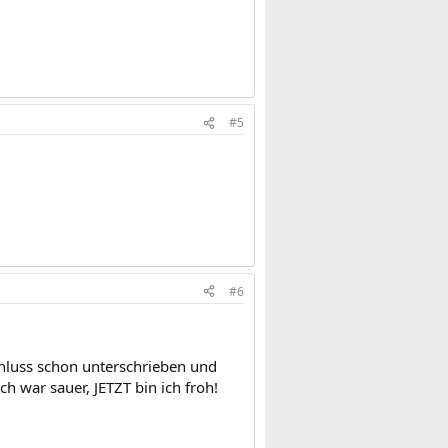
#5
#6
chluss schon unterschrieben und
h war sauer, JETZT bin ich froh!