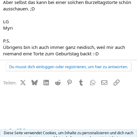
Aber selbst das kann bei einer solchen Burzeltagstorte schön
ausschauen. ;D
LG
Myri
P.S.
Übrigens bin ich auch immer ganz neidisch, weil mir auch
niemand eine Torte zum Geburtstag backt :-D
Du musst dich einloggen oder registrieren, um hier zu antworten.
X (Twitter)
Bluesky
LinkedIn
Reddit
Pinterest
Tumblr
WhatsApp
E-Mail
Link
Teilen:
Small Talk
Diese Seite verwendet Cookies, um Inhalte zu personalisieren und dich nach