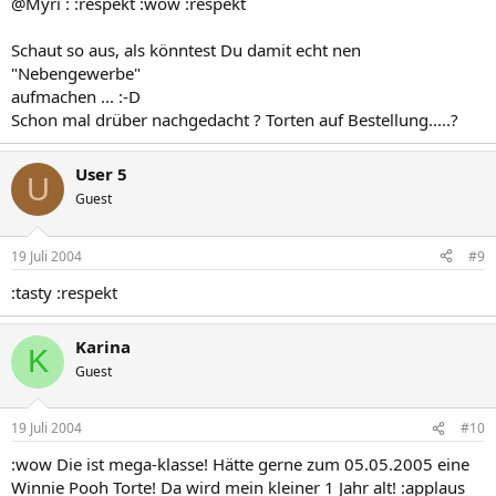
@Myri : :respekt :wow :respekt
Schaut so aus, als könntest Du damit echt nen
"Nebengewerbe"
aufmachen ... :-D
Schon mal drüber nachgedacht ? Torten auf Bestellung.....?
User 5
U
Guest
19 Juli 2004
#9
:tasty :respekt
Karina
K
Guest
19 Juli 2004
#10
:wow Die ist mega-klasse! Hätte gerne zum 05.05.2005 eine
Winnie Pooh Torte! Da wird mein kleiner 1 Jahr alt! :applaus