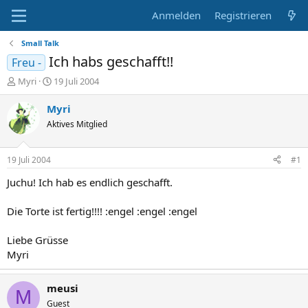
Anmelden
Registrieren
Small Talk
Ich habs geschafft!!
Freu -
E
E
Myri
19 Juli 2004
r
r
s
s
Myri
t
t
Aktives Mitglied
e
e
l
l
l
l
19 Juli 2004
#1
e
t
r
a
Juchu! Ich hab es endlich geschafft.
m
Die Torte ist fertig!!!! :engel :engel :engel
Liebe Grüsse
Myri
meusi
M
Guest