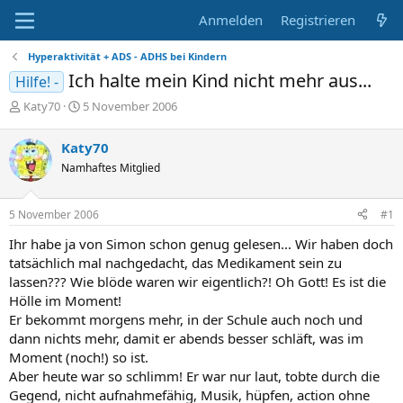
Anmelden
Registrieren
Hyperaktivität + ADS - ADHS bei Kindern
Ich halte mein Kind nicht mehr aus...
Hilfe! -
E
E
Katy70
5 November 2006
r
r
s
s
Katy70
t
t
Namhaftes Mitglied
e
e
l
l
l
l
5 November 2006
#1
e
t
r
a
Ihr habe ja von Simon schon genug gelesen... Wir haben doch
m
tatsächlich mal nachgedacht, das Medikament sein zu
lassen??? Wie blöde waren wir eigentlich?! Oh Gott! Es ist die
Hölle im Moment!
Er bekommt morgens mehr, in der Schule auch noch und
dann nichts mehr, damit er abends besser schläft, was im
Moment (noch!) so ist.
Aber heute war so schlimm! Er war nur laut, tobte durch die
Gegend, nicht aufnahmefähig, Musik, hüpfen, action ohne