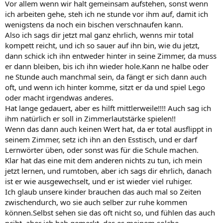
Vor allem wenn wir halt gemeinsam aufstehen, sonst wenn
ich arbeiten gehe, steh ich ne stunde vor ihm auf, damit ich
wenigstens da noch ein bischen verschnaufen kann.
Also ich sags dir jetzt mal ganz ehrlich, wenns mir total
kompett reicht, und ich so sauer auf ihn bin, wie du jetzt,
dann schick ich ihn entweder hinter in seine Zimmer, da muss
er dann bleiben, bis ich ihn wieder hole.Kann ne halbe oder
ne Stunde auch manchmal sein, da fängt er sich dann auch
oft, und wenn ich hinter komme, sitzt er da und spiel Lego
oder macht irgendwas anderes.
Hat lange gedauert, aber es hilft mittlerweile!!!! Auch sag ich
ihm natürlich er soll in Zimmerlautstärke spielen!!
Wenn das dann auch keinen Wert hat, da er total ausflippt in
seinem Zimmer, setz ich ihn an den Esstisch, und er darf
Lernwörter üben, oder sonst was für die Schule machen.
Klar hat das eine mit dem anderen nichts zu tun, ich mein
jetzt lernen, und rumtoben, aber ich sags dir ehrlich, danach
ist er wie ausgewechselt, und er ist wieder viel ruhiger.
Ich glaub unsere kinder brauchen das auch mal so Zeiten
zwischendurch, wo sie auch selber zur ruhe kommen
können.Selbst sehen sie das oft nicht so, und fühlen das auch
nciht, aber ich hab gemerkt, das es meinem solche