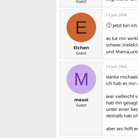
Guest
13 Juni 2004
E
🙁
Jetzt bin ic
as tut mir wirk
schwer..Vielelc
Elchen
und Mama,und D
Guest
13 Juni 2004
M
danke michaela
ich hab es mir
war vielleicht 
meusi
hab ihn gesagt 
Guest
unter einer be
deshalb hab ic
aber wo hilft e