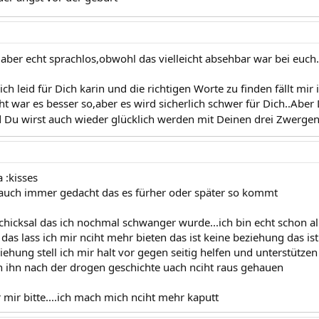
h aber echt sprachlos,obwohl das vielleicht absehbar war bei euch..
lich leid für Dich karin und die richtigen Worte zu finden fällt mir 
iht war es besser so,aber es wird sicherlich schwer für Dich..Aber
u wirst auch wieder glücklich werden mit Deinen drei Zwergen..
 :kisses
 auch immer gedacht das es fürher oder später so kommt
schicksal das ich nochmal schwanger wurde...ich bin echt schon al
das lass ich mir nciht mehr bieten das ist keine beziehung das ist 
ziehung stell ich mir halt vor gegen seitig helfen und unterstütz
h ihn nach der drogen geschichte uach nciht raus gehauen
r mir bitte....ich mach mich nciht mehr kaputt