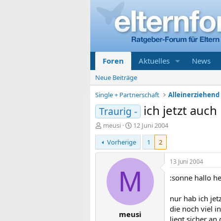
Foren
Aktuelles
News
Neue Beiträge
Single + Partnerschaft
ich jetzt auch
Traurig -
E
E
meusi
12 Juni 2004
r
r
Vorherige
1
2
s
s
t
t
e
e
13 Juni 2004
l
l
M
:sonne hallo h
l
l
e
t
r
a
nur hab ich je
m
die noch viel 
meusi
liegt sicher an