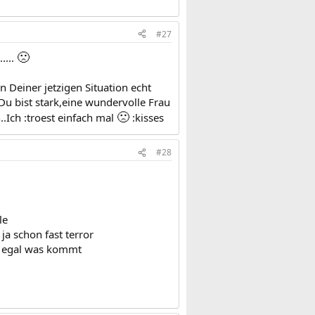
#27
🙁
....
in Deiner jetzigen Situation echt
 Du bist stark,eine wundervolle Frau
🙁
Ich :troest einfach mal
:kisses
#28
le
ja schon fast terror
en egal was kommt