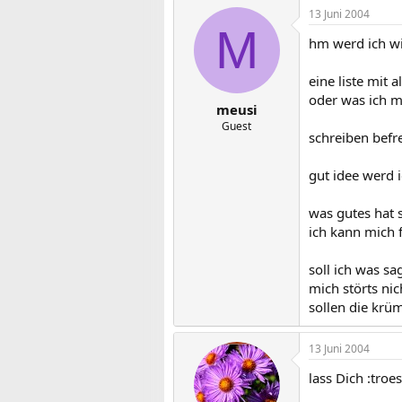
13 Juni 2004
M
hm werd ich wi
eine liste mit al
oder was ich mi
meusi
Guest
schreiben befre
gut idee werd 
was gutes hat s
ich kann mich 
soll ich was s
mich störts nic
sollen die krü
13 Juni 2004
lass Dich :troe