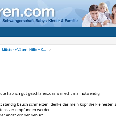
Alleinerziehend - Mütter + Väter - Hilfe + Kontakt
eute hab ich gut geschlafen..das war echt mal notwendig
tzt ständig bauch schmerzen..denke das mein kopf die kleinesten
intensiver empfunden werden
 der angst vor der geburt