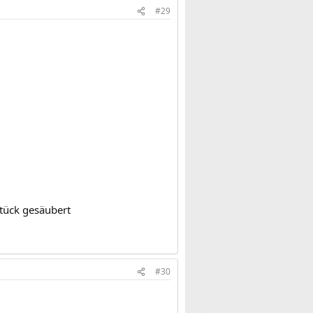
#29
tück gesäubert
#30