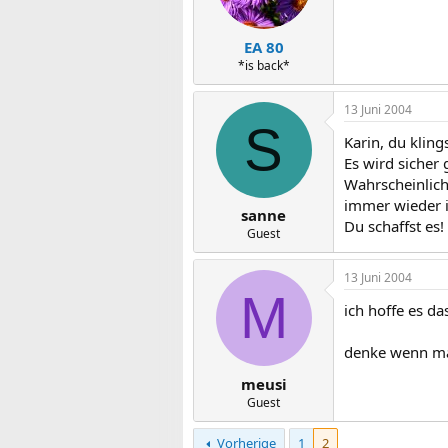
EA 80
*is back*
13 Juni 2004
S
Karin, du klin
Es wird sicher
Wahrscheinlich 
immer wieder 
sanne
Du schaffst es!
Guest
13 Juni 2004
M
ich hoffe es da
denke wenn ma
meusi
Guest
Vorherige
1
2