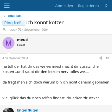
Anmelden
Registrieren
Small Talk
ich könnt kotzen
Ring frei! -
E
E
meusi
4 September 2004
r
r
s
s
meusi
M
t
t
Guest
e
e
l
l
l
l
4 September 2004
#1
e
t
r
a
na toll der hat dir das we vermiest macht dir zusätzliche
m
kosten ..und raubt dir den letzten nerv tolles we....
da fragt man sich doch warum bin ich nciht daheim geblieben
viel glück das du noch reifen findest :druecker :druecker
Engelflügel