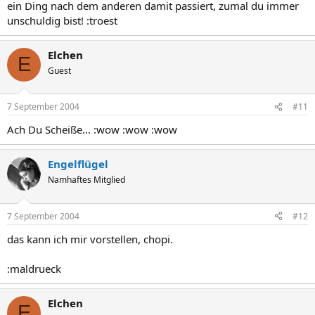
ein Ding nach dem anderen damit passiert, zumal du immer
unschuldig bist! :troest
Elchen
E
Guest
7 September 2004
#11
Ach Du Scheiße... :wow :wow :wow
Engelflügel
Namhaftes Mitglied
7 September 2004
#12
das kann ich mir vorstellen, chopi.
:maldrueck
Elchen
E