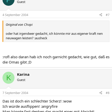
Guest
4 September 2004
#7
Original von Chopi
oder hat irgendwer gedacht, ich könnte mir aus eigener kraft nen
neuwagen leisten? :ausheck
:rofl also daran hab ich noch garnicht gedacht, wie gut, daß es
die Omas gibt ;D
Karina
K
Guest
7 September 2004
#8
Das ist doch ein schlechter Scherz! :wow
Ich würde ausflippen! :angryfire
Man könnte fast denken das macht einer mit Absicht!