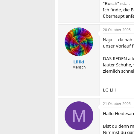
"Busch" ist....
Ich finde, die
überhaupt anf
20 Oktober 2005
Naja ... da hab
unser Vorlauf 
DAS REDEN alle
Liliki
lauter Schuhe,
Mensch
ziemlich schne
LG Lili
21 Oktober 2005
M
Hallo Heidesan
Bist du denn m
Nimmst du gar 