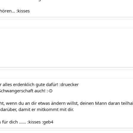
ören... :kisses
 alles erdenklich gute dafür! :druecker
Schwangerschaft auch! :-D
ht, wenn du an dir etwas ändern willst, deinen Mann daran teilha
 darüber, damit er mitkommt mit dir.
ür dich ...... :kisses :geb4