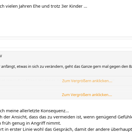
ch vielen Jahren Ehe und trotz 3er Kinder ...
ki
 anfängt, etwas in sich zu verändern, geht das Ganze gern mal gegen den B
nst jemand und kann mir sagen, wie er/sie damit umgegangen ist.
Zum Vergrößern anklicken....
Zum Vergrößern anklicken....
 Konsequenz?
ch vielen Jahren Ehe und trotz 3er Kinder ...
ch meine allerletzte Konsequenz...
h der Ansicht, dass das zu vermeiden ist, wenn genügend Gefühl
früh genug in Angriff nimmt.
t in erster Linie wohl das Gespräch, damit der andere überhaupt