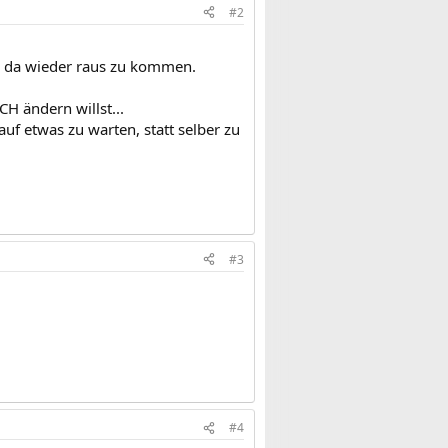
#2
r, da wieder raus zu kommen.
H ändern willst...
uf etwas zu warten, statt selber zu
#3
#4