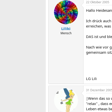
22 Oktober 2005
Hallo Heidesan
Ich drück auch
erreichen, was
Liliki
Mensch
DAS ist und ble
Nach wie vor g
gemeinsam sitz
LG Lili
31 Dezember 200
|Wenn das so w
"relax" , dass 
Leben etwas be