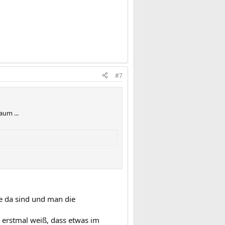
#7
aum ...
e da sind und man die
 erstmal weiß, dass etwas im