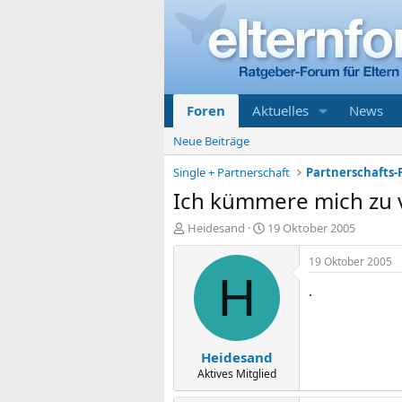
Foren
Aktuelles
News
Neue Beiträge
Single + Partnerschaft
Partnerschafts-
Ich kümmere mich zu v
E
E
Heidesand
19 Oktober 2005
r
r
s
s
19 Oktober 2005
t
t
H
.
e
e
l
l
l
l
e
t
Heidesand
r
a
m
Aktives Mitglied