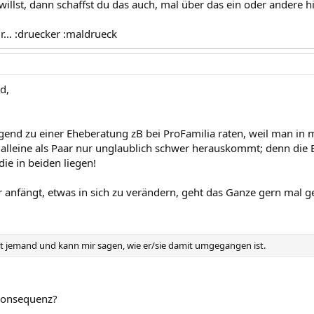
h willst, dann schaffst du das auch, mal über das ein oder andere 
r... :druecker :maldrueck
d,
gend zu einer Eheberatung zB bei ProFamilia raten, weil man in
alleine als Paar nur unglaublich schwer herauskommt; denn die E
die in beiden liegen!
 anfängt, etwas in sich zu verändern, geht das Ganze gern mal g
t jemand und kann mir sagen, wie er/sie damit umgegangen ist.
 Konsequenz?