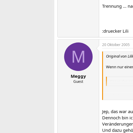
Trennung ... na
:druecker Lili
20 Oktober 2005
M
Original von Lili
Wenn nur einer
Meggy
Kennt das so
Guest
In allerletzter
Trennung ... na
Jep, das war au
Dennoch bin ic
:druecker Lili
Veränderungen 
Und dazu gehör