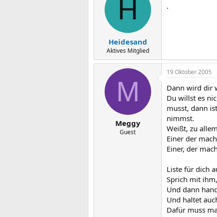
H
.
Heidesand
Aktives Mitglied
19 Oktober 2005
M
Dann wird dir w
Du willst es ni
musst, dann ist
nimmst.
Meggy
Weißt, zu alle
Guest
Einer der mach
Einer, der mach
Liste für dich
Sprich mit ihm,
Und dann hande
Und haltet auc
Dafür muss man