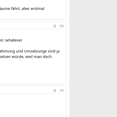
Bäume fährt, aber erstmal
#8
den :whatever
rnehmung und Umsetzunge sind ja
nsetzen würde, weil man doch
#9