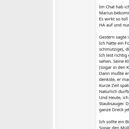
Im Chat hab ic
Marius bekomm
Es wirkt so tol
HA auf und nur
Gestern sagte 
Ich hätte ein 
schmutzige), di
Ich lest richtig
sehen. Seine K
(sogar in den K
Dann mußte er 
denkste, er ma
Kurze Zeit spä
Natürlich durfte
Und Heute, ich
Staubsauger. D
ganze Dreck je
Ich sollte ein 
Sogar den Müll