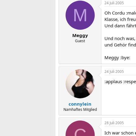
24 Juli 2005
M
Oh Cordu :mal
Klasse, ich fre
Und dann fährt 
Meggy
Und noch was, u
Guest
und Gehör find
Meggy :bye:
24 Juli 2005
:applaus :respe
connylein
Namhaftes Mitglied
28 Juli 2005
C
Ich war schon e