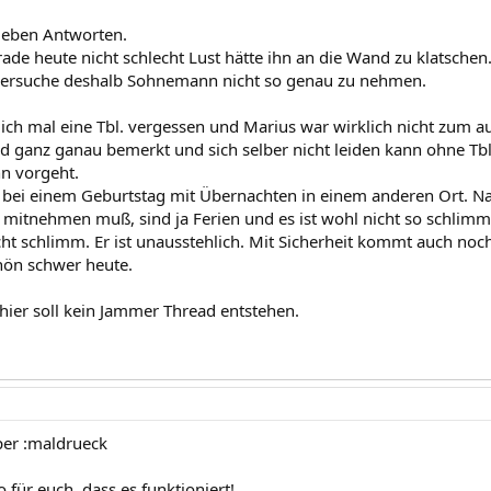
lieben Antworten.
de heute nicht schlecht Lust hätte ihn an die Wand zu klatschen. 
versuche deshalb Sohnemann nicht so genau zu nehmen.
ich mal eine Tbl. vergessen und Marius war wirklich nicht zum au
d ganz ganau bemerkt und sich selber nicht leiden kann ohne Tbl.
n vorgeht.
 bei einem Geburtstag mit Übernachten in einem anderen Ort. Na
ht mitnehmen muß, sind ja Ferien und es ist wohl nicht so schlimm
ht schlimm. Er ist unausstehlich. Mit Sicherheit kommt auch noc
hön schwer heute.
 hier soll kein Jammer Thread entstehen.
er :maldrueck
o für euch, dass es funktioniert!