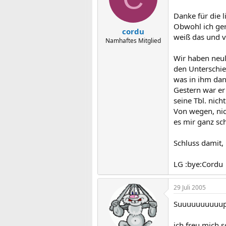
Danke für die 
Obwohl ich gera
cordu
weiß das und 
Namhaftes Mitglied
Wir haben neul
den Unterschie
was in ihm dan
Gestern war er
seine Tbl. nic
Von wegen, nic
es mir ganz sc
Schluss damit,
LG :bye:Cordu
29 Juli 2005
Suuuuuuuuuup
ich freu mich s