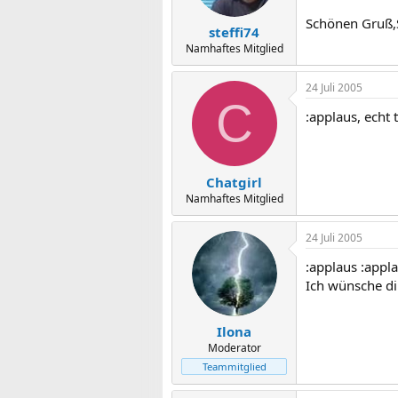
Schönen Gruß,S
steffi74
Namhaftes Mitglied
24 Juli 2005
C
:applaus, echt t
Chatgirl
Namhaftes Mitglied
24 Juli 2005
:applaus :appl
Ich wünsche di
Ilona
Moderator
Teammitglied