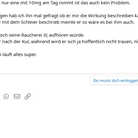
 nur eine mit 10mg am Tag nimmt ist das auch kein Problem.
agen hab ich ihn mal gefragt ob er mir die Wirkung beschreiben ka
el mit dem Schleier beschrieb meinte er so wäre es bei ihm auch.
noch seine Raucherei X( aufhören würde.
r nach der Kur, während wird er sich ja hoffentlich nicht trauen, 
läuft alles super.
Du musst dich einloggen
est
Tumblr
WhatsApp
E-Mail
Link