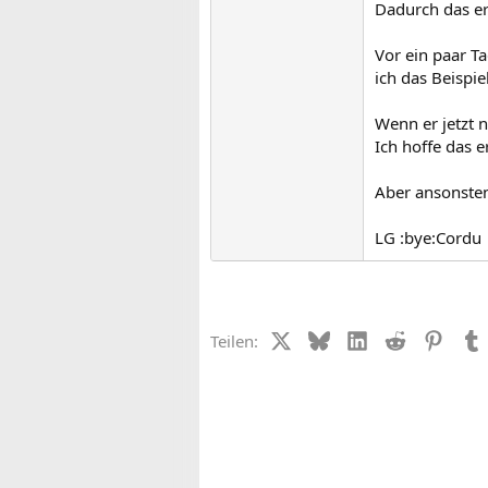
Dadurch das er
Vor ein paar T
ich das Beispi
Wenn er jetzt 
Ich hoffe das e
Aber ansonsten 
LG :bye:Cordu
X (Twitter)
Bluesky
LinkedIn
Reddit
Pinter
Teilen: