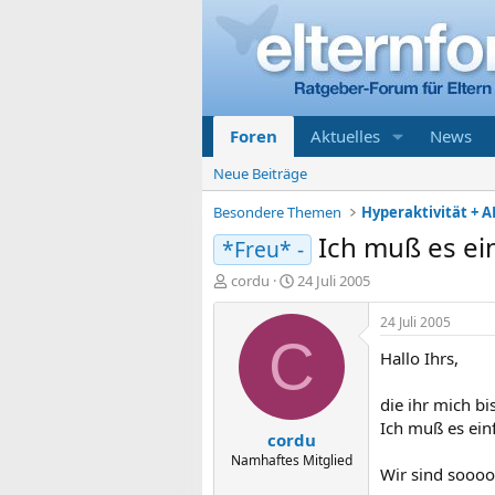
Foren
Aktuelles
News
Neue Beiträge
Besondere Themen
Hyperaktivität + A
Ich muß es ei
*Freu* -
E
E
cordu
24 Juli 2005
r
r
s
s
24 Juli 2005
t
t
C
Hallo Ihrs,
e
e
l
l
l
l
die ihr mich bis
e
t
Ich muß es ein
cordu
r
a
m
Namhaftes Mitglied
Wir sind soooo