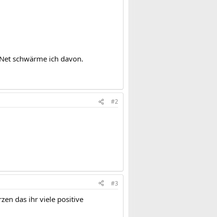
I-Net schwärme ich davon.
#2
#3
en das ihr viele positive