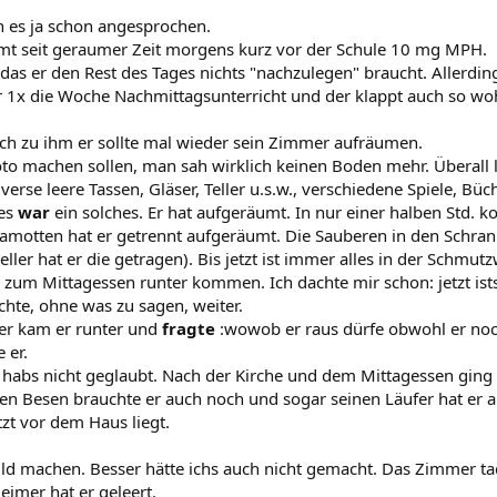
h es ja schon angesprochen.
t seit geraumer Zeit morgens kurz vor der Schule 10 mg MPH.
l das er den Rest des Tages nichts "nachzulegen" braucht. Allerdi
 1x die Woche Nachmittagsunterricht und der klappt auch so woh
ich zu ihm er sollte mal wieder sein Zimmer aufräumen.
Foto machen sollen, man sah wirklich keinen Boden mehr. Überall 
verse leere Tassen, Gläser, Teller u.s.w., verschiedene Spiele, Bü
 es
war
ein solches. Er hat aufgeräumt. In nur einer halben Std.
lamotten hat er getrennt aufgeräumt. Die Sauberen in den Schra
eller hat er die getragen). Bis jetzt ist immer alles in der Schmu
zum Mittagessen runter kommen. Ich dachte mir schon: jetzt ist
chte, ohne was zu sagen, weiter.
ter kam er runter und
fragte
:wowob er raus dürfe obwohl er noch 
 er.
 habs nicht geglaubt. Nach der Kirche und dem Mittagessen gin
en Besen brauchte er auch noch und sogar seinen Läufer hat er a
tzt vor dem Haus liegt.
Bild machen. Besser hätte ichs auch nicht gemacht. Das Zimmer tad
eimer hat er geleert.