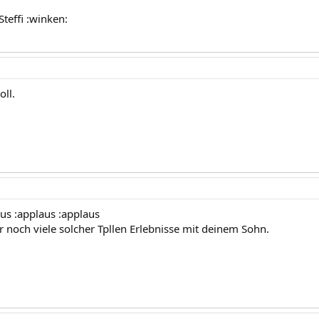
teffi :winken:
oll.
aus :applaus :applaus
r noch viele solcher Tpllen Erlebnisse mit deinem Sohn.