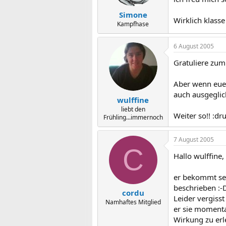
Simone
Wirklich klasse
Kampfhase
6 August 2005
Gratuliere zum
Aber wenn euer
auch ausgeglic
wulffine
liebt den
Weiter so!! :dr
Frühling...immernoch
7 August 2005
C
Hallo wulffine,
er bekommt sein
beschrieben :-D
cordu
Leider vergiss
Namhaftes Mitglied
er sie momenta
Wirkung zu erl