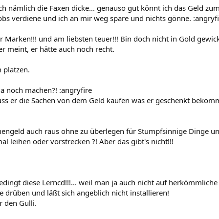
h nämlich die Faxen dicke... genauso gut könnt ich das Geld zum
obs verdiene und ich an mir weg spare und nichts gönne. :angryfi
 Marken!!! und am liebsten teuer!!! Bin doch nicht in Gold gewick
r meint, er hätte auch noch recht.
 platzen.
a noch machen?! :angryfire
s er die Sachen von dem Geld kaufen was er geschenkt bekommt 
hengeld auch raus ohne zu überlegen für Stumpfsinnige Dinge u
al leihen oder vorstrecken ?! Aber das gibt's nicht!!!
edingt diese Lerncd!!!... weil man ja auch nicht auf herkömmliche
sie drüben und läßt sich angeblich nicht installieren!
 den Gulli.