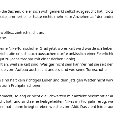
se die Sachen, die er sich wohlgemerkt selbst ausgesucht hat , tro
Seite jammert er, er hätte nichts mehr zum Anziehen auf der ande
ollte... zieh ich nicht an.
che.
seine Nike-Turnschuhe. Grad jetzt wo es kalt wird würde ich liebe
eht ,die er sich auch aussuchen durfte anlässlich einer Feierlichke
ut zu Jeans tragbar mit einer derben Sohle).
ht an, weil sie kalt sind. Was gar nicht sein kann(er hat sie seit de
l sie vom Aufbau auch nicht anders sind wie seine Turnschuhe.
 sind halt kein richtiges Leder und dem jetzigen Wetter nicht wir
is zum Frühjahr schonen.
emacht, solang er nicht die Schwarzen mit anzieht bekommt er auch
ht hat) und sind seine heißgeliebten Nikes im Frühjahr fertig, w
n hat - dann kriegt er eben welche vom Aldi. Das zieht leider auc