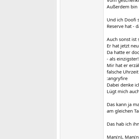
Außerdem bin i
Und ich Doofi 
Reserve hat - da
Auch sonst ist 
Er hat jetzt n
Da hatte er do
- als einzigster
Mir hat er erzä
falsche Uhrzeit
:angryfire
Dabei denke ich
Lügt mich auch 
Das kann ja mal
am gleichen Ta
Das hab ich ihm
Man(n), Man(n)