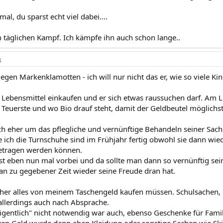
al, du sparst echt viel dabei....
m täglichen Kampf. Ich kämpfe ihn auch schon lange..
4
gegen Markenklamotten - ich will nur nicht das er, wie so viele K
Lebensmittel einkaufen und er sich etwas raussuchen darf. Am L
 Teuerste und wo Bio drauf steht, damit der Geldbeutel möglichst 
ch eher um das pflegliche und vernünftige Behandeln seiner Sach
 ich die Turnschuhe sind im Frühjahr fertig obwohl sie dann wie
tragen werden können.
 ist eben nun mal vorbei und da sollte man dann so vernünftig sei
man zu gegebener Zeit wieder seine Freude dran hat.
üher alles von meinem Taschengeld kaufen müssen. Schulsachen, 
 allerdings auch nach Absprache.
eigentlich" nicht notwendig war auch, ebenso Geschenke für Famil
n Geld wurde dann eben Kleidung oder sonstige Sachen wie Skia