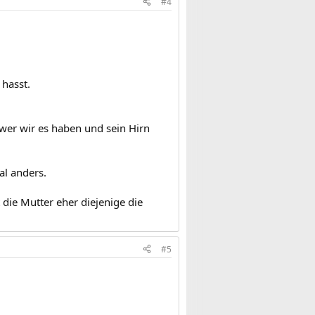
#4
 hasst.
hwer wir es haben und sein Hirn
al anders.
 die Mutter eher diejenige die
#5