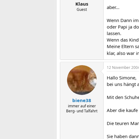
Klaus
aber...
Guest
Wenn Dann im 
oder Papi ja d
lassen.
Wenn das Kind 
Meine Eltern s
klar, also wa
12 November 200
Hallo Simone,
bei uns hängt 
Mit den Schuhe
biene38
immer auf einer
Aber die kaufe 
Berg- und Talfahrt
Die teuren Mark
Sie haben dann