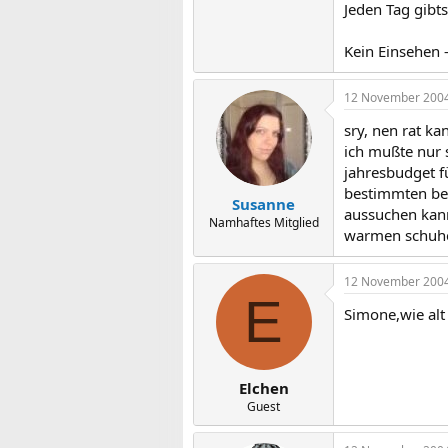
Jeden Tag gibt
Kein Einsehen -
12 November 200
sry, nen rat ka
ich mußte nur 
jahresbudget f
bestimmten bet
Susanne
aussuchen kann
Namhaftes Mitglied
warmen schuhe
12 November 200
E
Simone,wie alt
Elchen
Guest