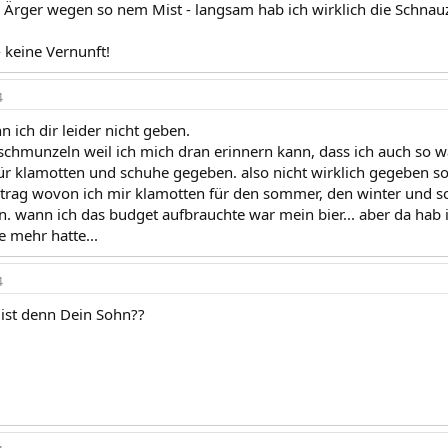
s Ärger wegen so nem Mist - langsam hab ich wirklich die Schnauze
 keine Vernunft!
4
nn ich dir leider nicht geben.
schmunzeln weil ich mich dran erinnern kann, dass ich auch so wa
ür klamotten und schuhe gegeben. also nicht wirklich gegeben so
rag wovon ich mir klamotten für den sommer, den winter und sch
. wann ich das budget aufbrauchte war mein bier... aber da hab ic
 mehr hatte...
4
 ist denn Dein Sohn??