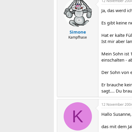
12 November 200
Ja, das werd ic
Es gibt keine n
Simone
Hat er kalte F
Kampfhase
Ist mir aber la
Mein Sohn ist 
einschalten - a
Der Sohn von ei
Er brauche kein
sagt.... Du bra
12 November 200
K
Hallo Susanne,
das mit dem Jah