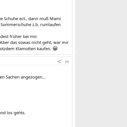
ue Schuhe ect., dann muß Mami
in Sommerschuhe z.b. rumlaufen
est früher bei mir.
 Aber das sowas nicht geht, war mir
😀
rotzdem Klamotten kaufen.
#6
hen Sachen angezogen...
und los gehts.