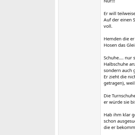
Nur!!!
Er will teilwei
Auf der einen 
voll.
Hemden die er w
Hosen das Glei
Schuhe.... nur 
Halbschuhe anzi
sondern auch g
Er zieht die nic
getragen), wei
Die Turnschuhe
er würde sie b
Hab ihm klar g
schon ausgesuc
die er bekomme