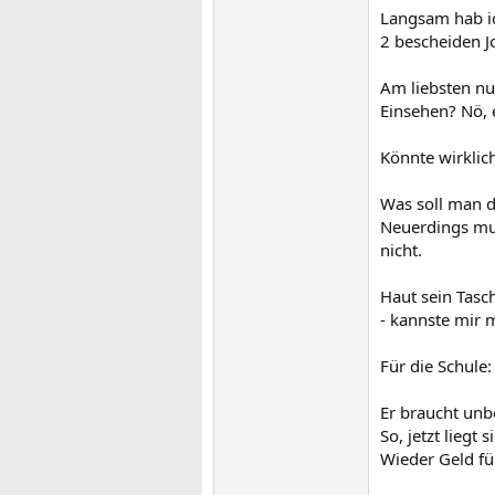
Langsam hab ic
2 bescheiden J
Am liebsten nur
Einsehen? Nö, e
Könnte wirklich
Was soll man d
Neuerdings mus
nicht.
Haut sein Tasc
- kannste mir m
Für die Schule:
Er braucht unb
So, jetzt liegt 
Wieder Geld für