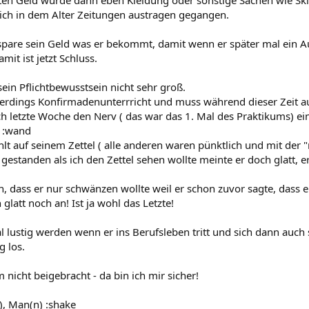
ch in dem Alter Zeitungen austragen gegangen.
spare sein Geld was er bekommt, damit wenn er später mal ein A
mit ist jetzt Schluss.
sein Pflichtbewusstsein nicht sehr groß.
euerdings Konfirmadenunterrricht und muss während dieser Zeit a
ch letzte Woche den Nerv ( das war das 1. Mal des Praktikums) ein
! :wand
hlt auf seinem Zettel ( alle anderen waren pünktlich und mit der "r
 gestanden als ich den Zettel sehen wollte meinte er doch glatt, er 
, dass er nur schwänzen wollte weil er schon zuvor sagte, dass e
glatt noch an! Ist ja wohl das Letzte!
 lustig werden wenn er ins Berufsleben tritt und sich dann auch s
g los.
 nicht beigebracht - da bin ich mir sicher!
, Man(n) :shake