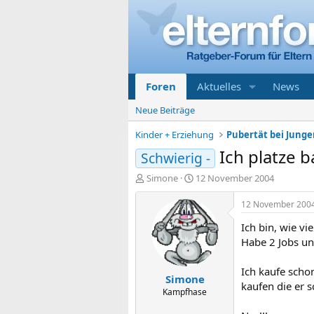
Foren
Aktuelles
News
Neue Beiträge
Kinder + Erziehung
Pubertät bei Jung
Ich platze b
Schwierig -
E
E
Simone
12 November 2004
r
r
s
s
12 November 200
t
t
Ich bin, wie vi
e
e
l
l
Habe 2 Jobs un
l
l
e
t
Ich kaufe schon
Simone
r
a
kaufen die er 
m
Kampfhase