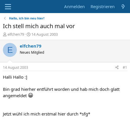
Anmelden
Registrieren
Hallo, ich bin neu hier!
Ich stell mich auch mal vor
E
E
elfchen79
14 August 2003
r
r
s
s
elfchen79
E
t
t
Neues Mitglied
e
e
l
l
l
l
14 August 2003
#1
e
t
r
a
Halli Hallo :]
m
Bin grad hierher entführt worden und hab mich doch glatt
😀
angemeldet
Jetzt wühl ich mich erstmal hier durch *sfg*