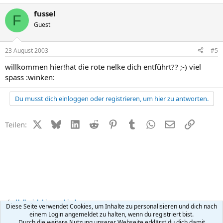
fussel
F
Guest
23 August 2003
#5
willkommen hier!hat die rote nelke dich entführt?? ;-) viel
spass :winken:
Du musst dich einloggen oder registrieren, um hier zu antworten.
X (Twitter)
Bluesky
LinkedIn
Reddit
Pinterest
Tumblr
WhatsApp
E-Mail
Link
Teilen:
Hallo, ich bin neu hier!
Diese Seite verwendet Cookies, um Inhalte zu personalisieren und dich nach
einem Login angemeldet zu halten, wenn du registriert bist.
Durch die weitere Nutzung unserer Webseite erklärst du dich damit
R