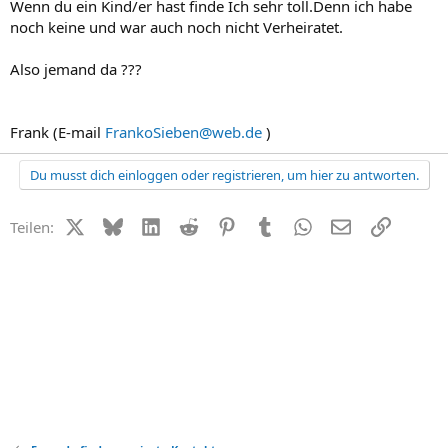
Wenn du ein Kind/er hast finde Ich sehr toll.Denn ich habe
noch keine und war auch noch nicht Verheiratet.
Also jemand da ???
Frank (E-mail
FrankoSieben@web.de
)
Du musst dich einloggen oder registrieren, um hier zu antworten.
X (Twitter)
Bluesky
LinkedIn
Reddit
Pinterest
Tumblr
WhatsApp
E-Mail
Link
Teilen: