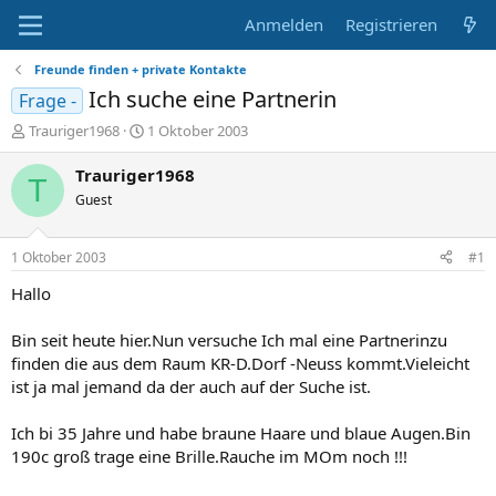
Anmelden
Registrieren
Freunde finden + private Kontakte
Ich suche eine Partnerin
Frage -
E
E
Trauriger1968
1 Oktober 2003
r
r
s
s
Trauriger1968
T
t
t
Guest
e
e
l
l
l
l
1 Oktober 2003
#1
e
t
r
a
Hallo
m
Bin seit heute hier.Nun versuche Ich mal eine Partnerinzu
finden die aus dem Raum KR-D.Dorf -Neuss kommt.Vieleicht
ist ja mal jemand da der auch auf der Suche ist.
Ich bi 35 Jahre und habe braune Haare und blaue Augen.Bin
190c groß trage eine Brille.Rauche im MOm noch !!!