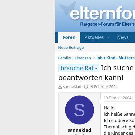
Foren
Aktuelles
News
Neue Beiträge
Familie + Finanzen
Job + Kind - Mutters
Ich suche
brauche Rat -
beantworten kann!
E
E
sanneklad
19 Februar 2004
r
r
s
s
19 Februar 2004
t
t
S
Hallo,
e
e
l
l
ich heiße Sanne
l
l
Ich studiere S
e
t
Thematisch geh
sanneklad
r
a
die Kinder des