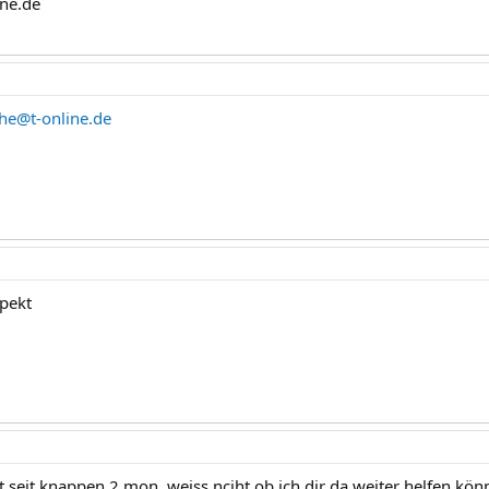
ne.de
he@t-online.de
spekt
 seit knappen 2 mon. weiss nciht ob ich dir da weiter helfen könn