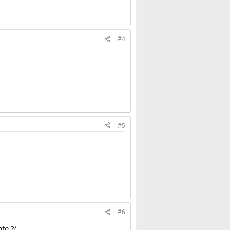
#4
#5
#6
te ?(