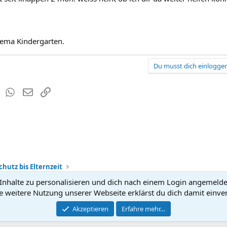
ema Kindergarten.
Du musst dich einloggen
est
Tumblr
WhatsApp
E-Mail
Link
chutz bis Elternzeit
nhalte zu personalisieren und dich nach einem Login angemeldet 
Kontakt
Nutzun
e weitere Nutzung unserer Webseite erklärst du dich damit einve
®
Community platform by XenForo
Akzeptieren
Erfahre mehr…
© 2010-2026 XenForo Ltd.