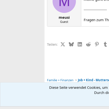
M
-------------------
meusi
Fragen zum Th
Guest
X (Twitter)
Bluesky
LinkedIn
Reddit
Pinter
Teilen:
Familie + Finanzen
Job + Kind - Mutters
Diese Seite verwendet Cookies, um I
Durch di