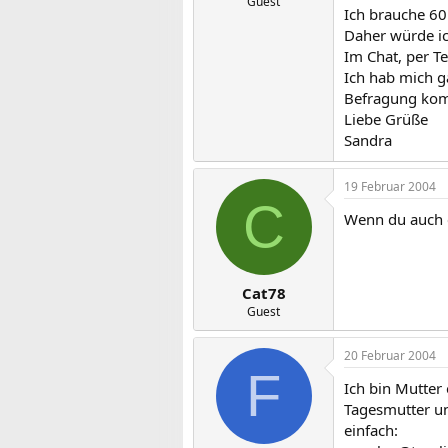
m
Guest
Ich brauche 60 
Daher würde ic
Im Chat, per Te
Ich hab mich g
Befragung komm
Liebe Grüße
Sandra
19 Februar 2004
C
Wenn du auch e
Cat78
Guest
20 Februar 2004
F
Ich bin Mutter
Tagesmutter un
einfach: