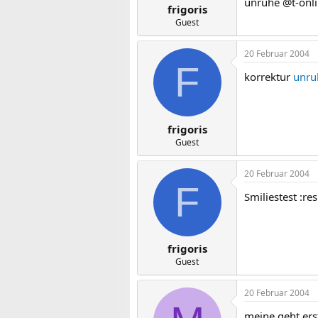
unruhe @t-onli
frigoris
Guest
20 Februar 2004
F
korrektur
unru
frigoris
Guest
20 Februar 2004
F
Smiliestest :re
frigoris
Guest
20 Februar 2004
meine geht erst