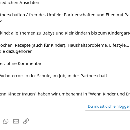
hiedlichen Ansichten
rtnerschaften / fremdes Umfeld: Partnerschaften und Ehen mit P
w.
kind: alle Themen zu Babys und Kleinkindern bis zum Kindergart
chen: Rezepte (auch für Kinder), Haushaltsprobleme, Lifestyle... 
die dazugehören
er: ohne Kommentar
choterror: in der Schule, im Job, in der Partnerschaft
nn Kinder trauen" haben wir umbenannt in "Wenn Kinder und Er
Du musst dich einloggen
est
Tumblr
WhatsApp
E-Mail
Link