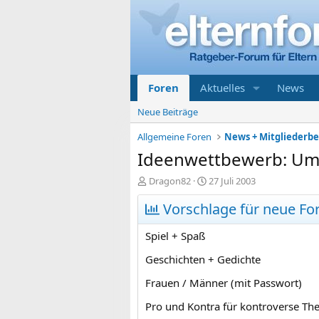
Foren
Aktuelles
News
Neue Beiträge
Allgemeine Foren
News + Mitgliederb
Ideenwettbewerb: Um
E
E
Dragon82
27 Juli 2003
r
r
s
Vorschlage für neue Fo
s
t
t
e
e
Spiel + Spaß
l
l
l
l
Geschichten + Gedichte
e
t
Frauen / Männer (mit Passwort)
r
a
m
Pro und Kontra für kontroverse T