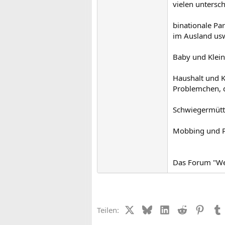
vielen untersc
binationale Pa
im Ausland us
Baby und Klein
Haushalt und Ko
Problemchen, 
Schwiegermütt
Mobbing und Py
Das Forum "We
X (Twitter)
Bluesky
LinkedIn
Reddit
Pinter
Teilen: