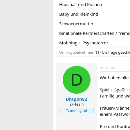
Haushalt und Kochen
Baby und Kleinkind
Schwiegermütter
binationale Partnerschaften / fre
Mobbing + Psychoterror
Umfrageteilnehmer
11
Umfrage gesch
27 Juli 2003
D
Wir haben alle
Spiel + Spaß: 
Familie und wa
Dragon82
EF-Team
Frauen/Männer:
Teammitglied
einem Passwort
Pro und Kontra