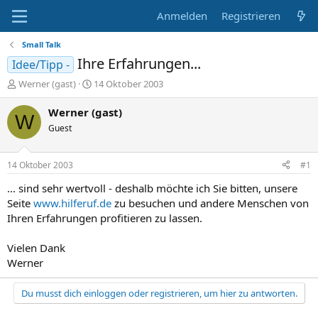
Anmelden
Registrieren
Small Talk
Ihre Erfahrungen...
Idee/Tipp -
E
E
Werner (gast)
14 Oktober 2003
r
r
s
s
Werner (gast)
W
t
t
Guest
e
e
l
l
l
l
14 Oktober 2003
#1
e
t
r
a
... sind sehr wertvoll - deshalb möchte ich Sie bitten, unsere
m
Seite
www.hilferuf.de
zu besuchen und andere Menschen von
Ihren Erfahrungen profitieren zu lassen.
Vielen Dank
Werner
Du musst dich einloggen oder registrieren, um hier zu antworten.