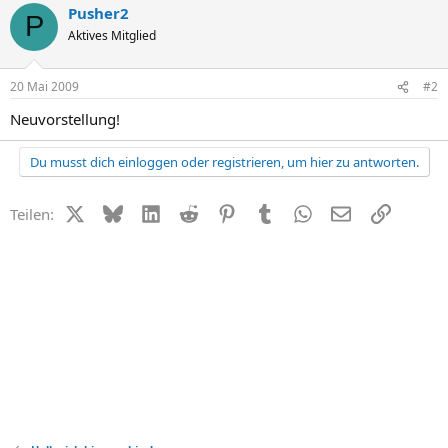
Pusher2
P
Aktives Mitglied
20 Mai 2009
#2
Neuvorstellung!
Du musst dich einloggen oder registrieren, um hier zu antworten.
X (Twitter)
Bluesky
LinkedIn
Reddit
Pinterest
Tumblr
WhatsApp
E-Mail
Link
Teilen: