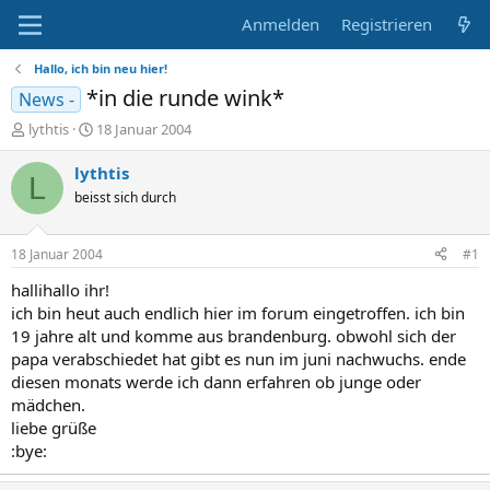
Anmelden
Registrieren
Hallo, ich bin neu hier!
*in die runde wink*
News -
E
E
lythtis
18 Januar 2004
r
r
s
s
lythtis
L
t
t
beisst sich durch
e
e
l
l
l
l
18 Januar 2004
#1
e
t
r
a
hallihallo ihr!
m
ich bin heut auch endlich hier im forum eingetroffen. ich bin
19 jahre alt und komme aus brandenburg. obwohl sich der
papa verabschiedet hat gibt es nun im juni nachwuchs. ende
diesen monats werde ich dann erfahren ob junge oder
mädchen.
liebe grüße
:bye: