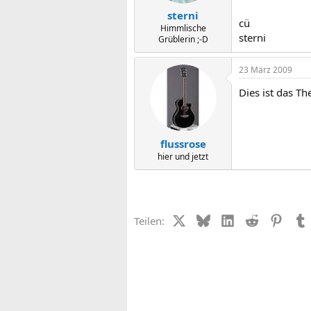
sterni
cü
Himmlische
sterni
Grüblerin ;-D
23 März 2009
Dies ist das T
flussrose
hier und jetzt
X (Twitter)
Bluesky
LinkedIn
Reddit
Pinter
Teilen: