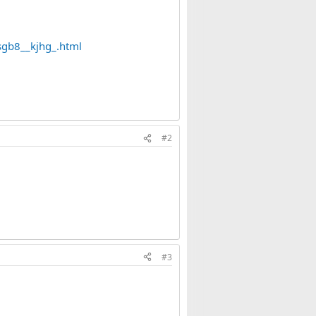
gb8__kjhg_.html
#2
#3