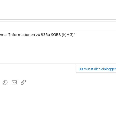
hema "Informationen zu §35a SGB8 (KJHG)"
Du musst dich einloggen
est
Tumblr
WhatsApp
E-Mail
Link