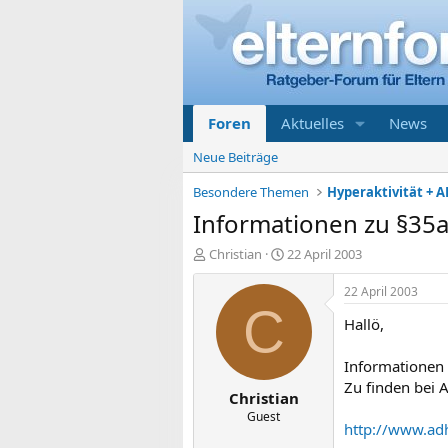
Foren
Aktuelles
News
Neue Beiträge
Besondere Themen
Hyperaktivität + A
Informationen zu §35a
E
E
Christian
22 April 2003
r
r
s
s
22 April 2003
t
t
C
Hallö,
e
e
l
l
l
l
Informationen 
e
t
Zu finden bei
Christian
r
a
m
Guest
http://www.ad