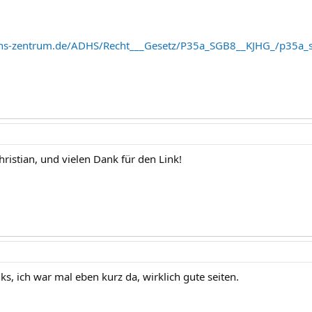
hs-zentrum.de/ADHS/Recht___Gesetz/P35a_SGB8__KJHG_/p35a_s
ristian, und vielen Dank für den Link!
inks, ich war mal eben kurz da, wirklich gute seiten.