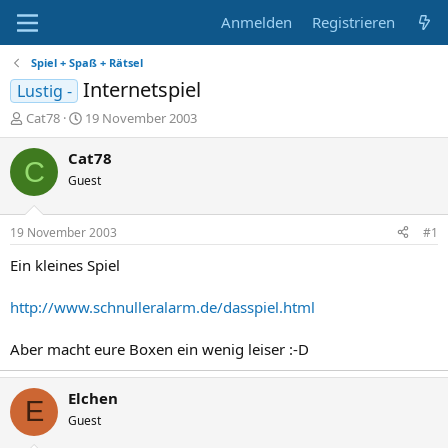
Anmelden
Registrieren
Spiel + Spaß + Rätsel
Internetspiel
Lustig -
E
E
Cat78
19 November 2003
r
r
s
s
Cat78
C
t
t
Guest
e
e
l
l
l
l
19 November 2003
#1
e
t
r
a
Ein kleines Spiel
m
http://www.schnulleralarm.de/dasspiel.html
Aber macht eure Boxen ein wenig leiser :-D
Elchen
E
Guest