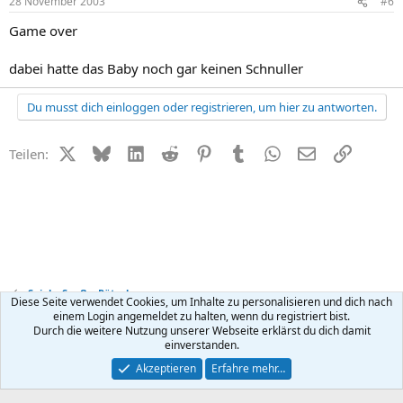
28 November 2003
#6
Game over
dabei hatte das Baby noch gar keinen Schnuller
Du musst dich einloggen oder registrieren, um hier zu antworten.
X (Twitter)
Bluesky
LinkedIn
Reddit
Pinterest
Tumblr
WhatsApp
E-Mail
Link
Teilen:
Spiel + Spaß + Rätsel
Diese Seite verwendet Cookies, um Inhalte zu personalisieren und dich nach
einem Login angemeldet zu halten, wenn du registriert bist.
Durch die weitere Nutzung unserer Webseite erklärst du dich damit
Kontakt
Nutzungsbedingungen
Datenschutz
Hilfe
R
einverstanden.
S
S
®
Community platform by XenForo
© 2010-2026 XenForo Ltd.
Akzeptieren
Erfahre mehr…