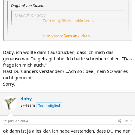
Original von Susette
Original von daby
Was ist das für ein Thread??????
Zum Vergrößern anklicken....
Daby, DAS frage ich mich jetzt.
Zum Vergrößern anklicken....
Zum Vergrößern anklicken....
^
Daby, ich wollte damit ausdrücken, dass ich mich das
genauso wie Du gefragt habe. Ich hätte schreiben sollen, "Das
Kannst Du das genauer erleutern?
frage ich mich auch."
Hast Du's anders verstanden?...Ach so :idee , nein SO war es
nicht gemeint....
Sorry.
daby
EF-Team
Teammitglied
15 Januar 2004
#17
ok dann ist ja alles klar, ich habe verstanden, dass DU meinen