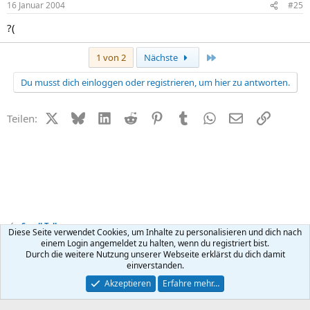
16 Januar 2004
#25
?(
Letzte
1 von 2
Nächste
Du musst dich einloggen oder registrieren, um hier zu antworten.
X (Twitter)
Bluesky
LinkedIn
Reddit
Pinterest
Tumblr
WhatsApp
E-Mail
Link
Teilen:
Small Talk
Diese Seite verwendet Cookies, um Inhalte zu personalisieren und dich nach
einem Login angemeldet zu halten, wenn du registriert bist.
Durch die weitere Nutzung unserer Webseite erklärst du dich damit
Kontakt
Nutzungsbedingungen
Datenschutz
Hilfe
R
einverstanden.
S
S
®
Community platform by XenForo
© 2010-2026 XenForo Ltd.
Akzeptieren
Erfahre mehr…