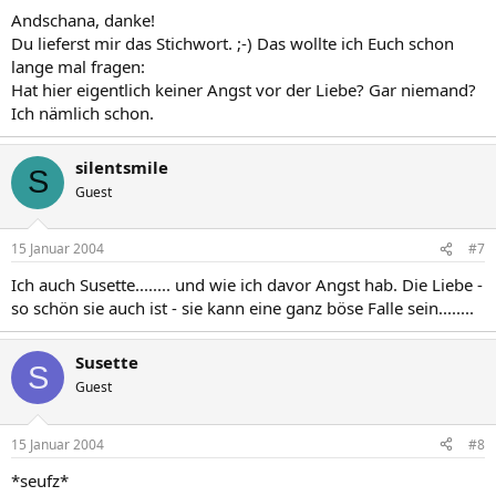
Andschana, danke!
Du lieferst mir das Stichwort. ;-) Das wollte ich Euch schon
lange mal fragen:
Hat hier eigentlich keiner Angst vor der Liebe? Gar niemand?
Ich nämlich schon.
silentsmile
S
Guest
15 Januar 2004
#7
Ich auch Susette........ und wie ich davor Angst hab. Die Liebe -
so schön sie auch ist - sie kann eine ganz böse Falle sein........
Susette
S
Guest
15 Januar 2004
#8
*seufz*