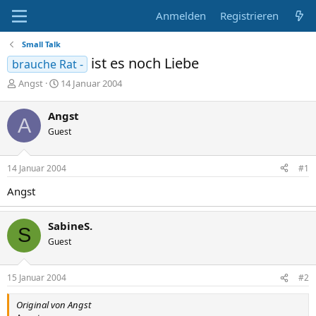
Anmelden
Registrieren
Small Talk
ist es noch Liebe
brauche Rat -
E
E
Angst
14 Januar 2004
r
r
s
s
Angst
A
t
t
Guest
e
e
l
l
l
l
14 Januar 2004
#1
e
t
r
a
Angst
m
SabineS.
S
Guest
15 Januar 2004
#2
Original von Angst