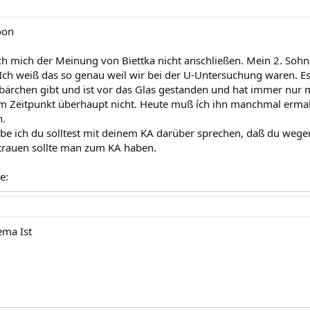
oon
ch mich der Meinung von Biettka nicht anschließen. Mein 2. Sohn 
ch weiß das so genau weil wir bei der U-Untersuchung waren. E
rchen gibt und ist vor das Glas gestanden und hat immer nur m
em Zeitpunkt überhaupt nicht. Heute muß ích ihn manchmal erma
n.
ube ich du solltest mit deinem KA darüber sprechen, daß du weg
ertrauen sollte man zum KA haben.
e:
ema Ist