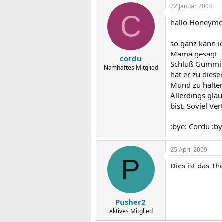
22 Januar 2004
C
hallo Honeym
so ganz kann i
Mama gesagt. I
cordu
Schluß Gummibä
Namhaftes Mitglied
hat er zu dies
Mund zu halte
Allerdings gla
bist. Soviel V
:bye: Cordu :by
25 April 2009
P
Dies ist das Th
Pusher2
Aktives Mitglied