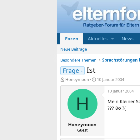
Foren
Aktuelles
News
Neue Beiträge
Besondere Themen
Sprachstörungen 
Ist
Frage -
E
E
Honeymoon
10 Januar 2004
r
r
s
s
10 Januar 2004
t
t
H
Mein Kleiner So
e
e
l
l
??? 8o ?(
l
l
e
t
Honeymoon
r
a
m
Guest