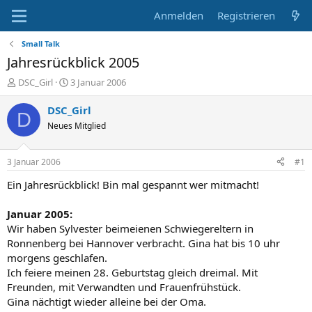
Anmelden
Registrieren
Small Talk
Jahresrückblick 2005
E
E
DSC_Girl
3 Januar 2006
r
r
s
s
DSC_Girl
D
t
t
Neues Mitglied
e
e
l
l
l
l
3 Januar 2006
#1
e
t
r
a
Ein Jahresrückblick! Bin mal gespannt wer mitmacht!
m
Januar 2005:
Wir haben Sylvester beimeienen Schwiegereltern in
Ronnenberg bei Hannover verbracht. Gina hat bis 10 uhr
morgens geschlafen.
Ich feiere meinen 28. Geburtstag gleich dreimal. Mit
Freunden, mit Verwandten und Frauenfrühstück.
Gina nächtigt wieder alleine bei der Oma.