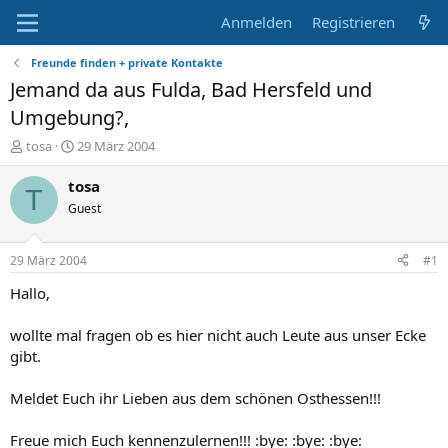
Anmelden
Registrieren
Freunde finden + private Kontakte
Jemand da aus Fulda, Bad Hersfeld und
Umgebung?,
E
E
tosa
29 März 2004
r
r
s
s
tosa
T
t
t
Guest
e
e
l
l
l
l
29 März 2004
#1
e
t
r
a
Hallo,
m
wollte mal fragen ob es hier nicht auch Leute aus unser Ecke
gibt.
Meldet Euch ihr Lieben aus dem schönen Osthessen!!!
Freue mich Euch kennenzulernen!!! :bye: :bye: :bye: