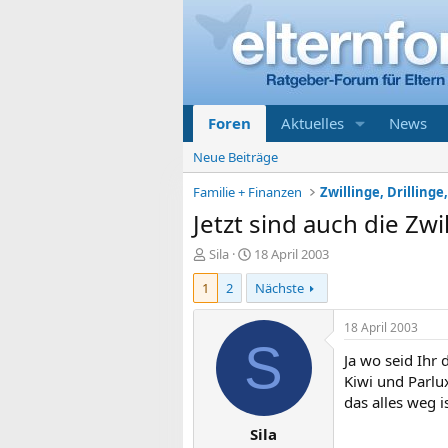
Foren
Aktuelles
News
Neue Beiträge
Familie + Finanzen
Zwillinge, Drillinge,
Jetzt sind auch die Z
E
E
Sila
18 April 2003
r
r
1
2
Nächste
s
s
t
t
e
e
18 April 2003
l
l
S
Ja wo seid Ihr
l
l
e
t
Kiwi und Parlu
r
a
das alles weg i
m
Sila