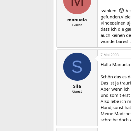
M
😛
:winken:
Als
gefunden.Viele
manuela
Kinder,einen 8
Guest
dass ich die g
auch keinen de
wunderbares! :
7 Mai 2003
S
Hallo Manuela
Schön das es do
Das ist ja trau
Sila
Aber wenn ich 
Guest
und somit erst
Also lebe ich 
Hand,sonst hät
Meine Mädchen 
schreibe doch 