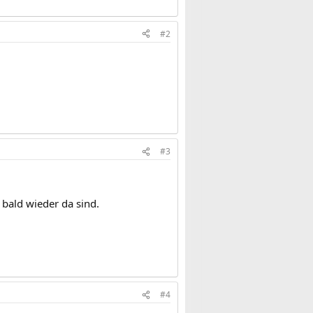
#2
#3
bald wieder da sind.
#4