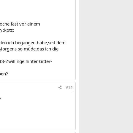
 Woche fast vor einem
 :kotz:
 den ich begangen habe,seit dem
 Morgens so müde,das ich die
-Zwillinge hinter Gitter-
ben?
#14
.