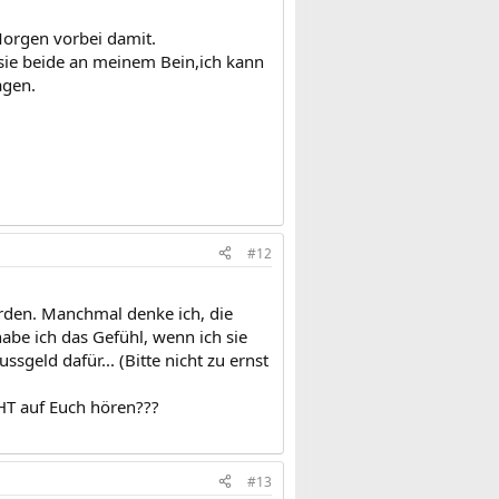
Morgen vorbei damit.
sie beide an meinem Bein,ich kann
agen.
#12
orden. Manchmal denke ich, die
abe ich das Gefühl, wenn ich sie
geld dafür... (Bitte nicht zu ernst
CHT auf Euch hören???
#13