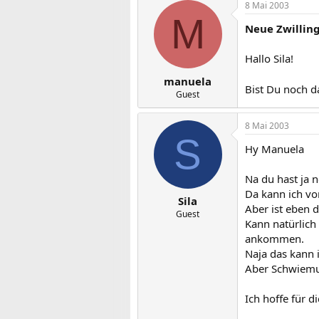
8 Mai 2003
M
Neue Zwilli
Hallo Sila!
manuela
Bist Du noch 
Guest
8 Mai 2003
S
Hy Manuela
Na du hast ja n
Da kann ich vo
Sila
Aber ist eben 
Guest
Kann natürlich 
ankommen.
Naja das kann i
Aber Schwiemu´
Ich hoffe für 