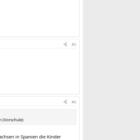
#5
#6
n (Vorschule)
achsen in Spanien die Kinder