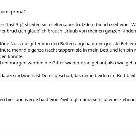
imami.prima1
n (fast 3 j.) streiten sich selten,aber trotzdem bin ich seit einer
nbruch,ich glaub´ich brauch Urlaub von meinen ganzen Kindern
lóde Nuss,die gitter von den Betten abgebaut,der grösste Fehler
inute mehr,die ganze Nacht tappern sie in mein Bett und ich bin
gen kónnte.
ied,morgen werden die Gitter wieder dran gebaut,also wie gehabt
dabei sind,wie hast Du es geschaft,das deine beiden im Bett blei
 neu hier und werde bald eine Zwillingsmama sein, alleinerziehend