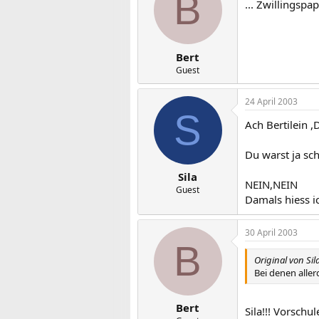
B
... Zwillingspa
Bert
Guest
24 April 2003
S
Ach Bertilein ,
Du warst ja sch
Sila
NEIN,NEIN
Guest
Damals hiess ic
30 April 2003
B
Original von Sil
Bei denen alle
Bert
Sila!!! Vorsch