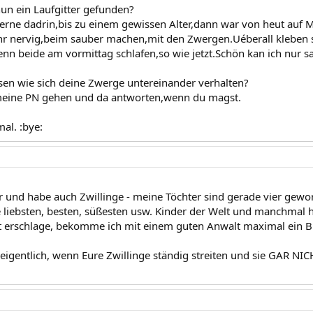
un ein Laufgitter gefunden?
rne dadrin,bis zu einem gewissen Alter,dann war von heut auf 
ehr nervig,beim sauber machen,mit den Zwergen.Uéberall kleben 
enn beide am vormittag schlafen,so wie jetzt.Schön kan ich nur s
en wie sich deine Zwerge untereinander verhalten?
 meine PN gehen und da antworten,wenn du magst.
mal. :bye:
er und habe auch Zwillinge - meine Töchter sind gerade vier gew
e liebsten, besten, süßesten usw. Kinder der Welt und manchmal h
t erschlage, bekomme ich mit einem guten Anwalt maximal ein Buss
eigentlich, wenn Eure Zwillinge ständig streiten und sie GAR NI