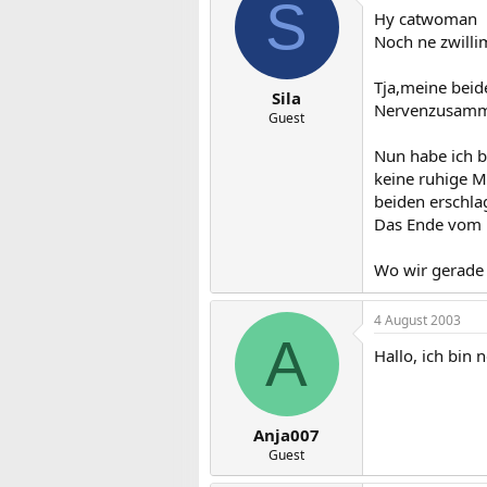
S
Hy catwoman
Noch ne zwill
Tja,meine beide
Sila
Nervenzusamme
Guest
Nun habe ich b
keine ruhige M
beiden erschla
Das Ende vom L
Wo wir gerade 
4 August 2003
A
Hallo, ich bin
Anja007
Guest