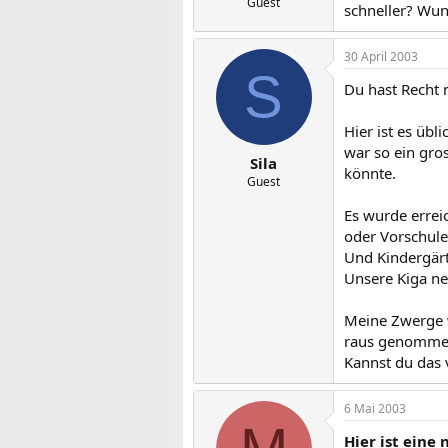
Guest
schneller? Wund
30 April 2003
S
Du hast Recht 
Hier ist es übl
war so ein gro
Sila
könnte.
Guest
Es wurde erreic
oder Vorschule
Und Kindergärt
Unsere Kiga ne
Meine Zwerge 
raus genommen
Kannst du das 
6 Mai 2003
Hier ist eine