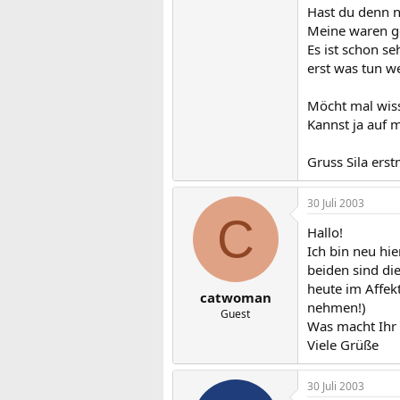
Hast du denn n
Meine waren ge
Es ist schon s
erst was tun w
Möcht mal wiss
Kannst ja auf
Gruss Sila erst
30 Juli 2003
C
Hallo!
Ich bin neu hi
beiden sind di
heute im Affek
catwoman
nehmen!)
Guest
Was macht Ihr 
Viele Grüße
30 Juli 2003