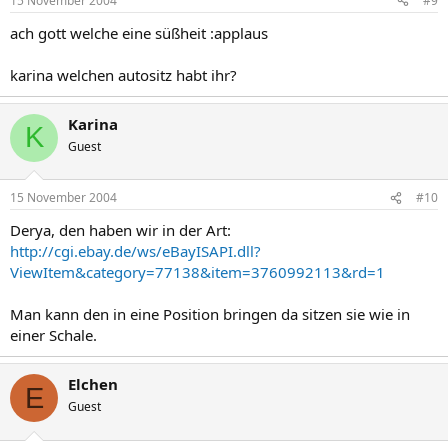
15 November 2004
#9
ach gott welche eine süßheit :applaus
karina welchen autositz habt ihr?
Karina
K
Guest
15 November 2004
#10
Derya, den haben wir in der Art:
http://cgi.ebay.de/ws/eBayISAPI.dll?
ViewItem&category=77138&item=3760992113&rd=1
Man kann den in eine Position bringen da sitzen sie wie in
einer Schale.
Elchen
E
Guest