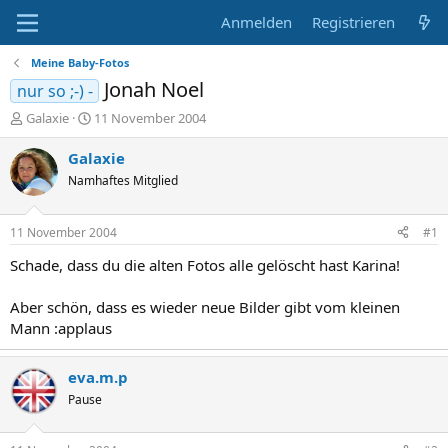
Anmelden
Registrieren
Meine Baby-Fotos
Jonah Noel
nur so ;-) -
E
E
Galaxie
11 November 2004
r
r
s
s
Galaxie
t
t
Namhaftes Mitglied
e
e
l
l
l
l
11 November 2004
#1
e
t
r
a
Schade, dass du die alten Fotos alle gelöscht hast Karina!
m
Aber schön, dass es wieder neue Bilder gibt vom kleinen
Mann :applaus
eva.m.p
Pause