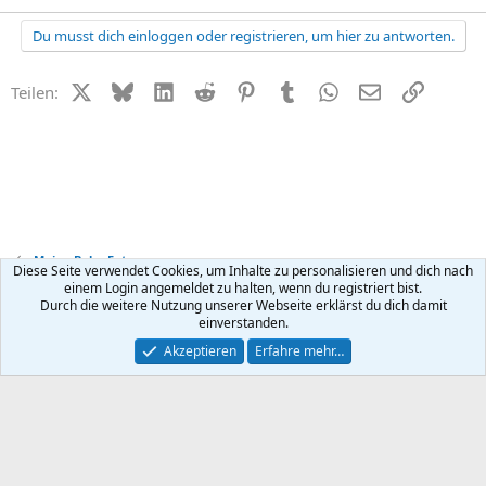
Du musst dich einloggen oder registrieren, um hier zu antworten.
X (Twitter)
Bluesky
LinkedIn
Reddit
Pinterest
Tumblr
WhatsApp
E-Mail
Link
Teilen:
Meine Baby-Fotos
Diese Seite verwendet Cookies, um Inhalte zu personalisieren und dich nach
einem Login angemeldet zu halten, wenn du registriert bist.
Durch die weitere Nutzung unserer Webseite erklärst du dich damit
Kontakt
Nutzungsbedingungen
Datenschutz
Hilfe
R
einverstanden.
S
S
®
Community platform by XenForo
© 2010-2026 XenForo Ltd.
Akzeptieren
Erfahre mehr…