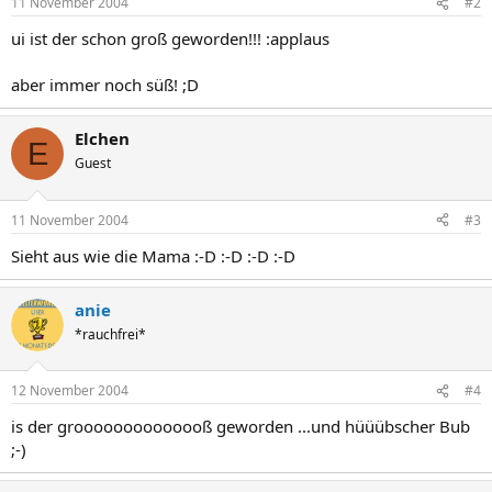
11 November 2004
#2
ui ist der schon groß geworden!!! :applaus
aber immer noch süß! ;D
Elchen
E
Guest
11 November 2004
#3
Sieht aus wie die Mama :-D :-D :-D :-D
anie
*rauchfrei*
12 November 2004
#4
is der groooooooooooooß geworden ...und hüüübscher Bub
;-)