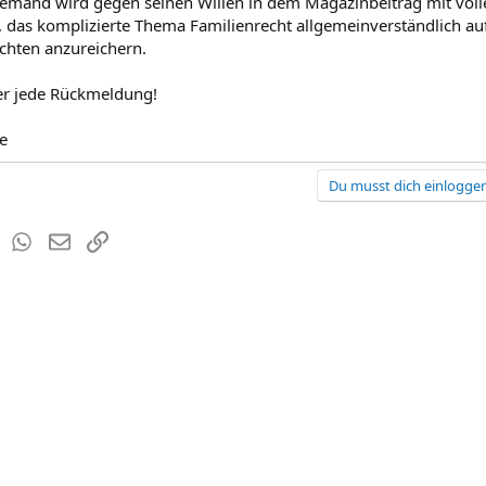
iemand wird gegen seinen Willen in dem Magazinbeitrag mit vo
, das komplizierte Thema Familienrecht allgemeinverständlich au
chten anzureichern.
er jede Rückmeldung!
e
Du musst dich einloggen
est
Tumblr
WhatsApp
E-Mail
Link