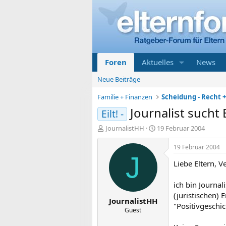
Foren
Aktuelles
News
Neue Beiträge
Familie + Finanzen
Scheidung - Recht 
Journalist sucht
Eilt! -
E
E
JournalistHH
19 Februar 2004
r
r
s
s
19 Februar 2004
t
t
J
Liebe Eltern, V
e
e
l
l
l
l
ich bin Journa
e
t
(juristischen)
JournalistHH
r
a
"Positivgeschi
m
Guest