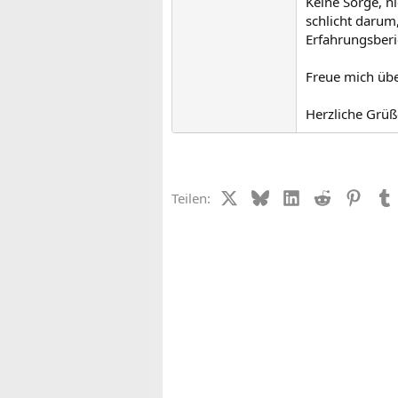
Keine Sorge, n
schlicht darum
Erfahrungsberi
Freue mich üb
Herzliche Grüß
X (Twitter)
Bluesky
LinkedIn
Reddit
Pinter
Teilen: