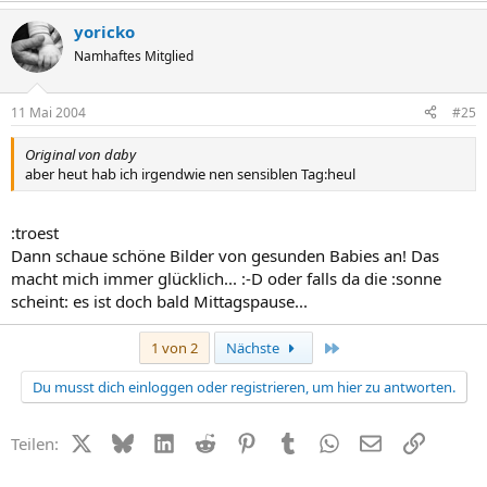
yoricko
Namhaftes Mitglied
11 Mai 2004
#25
Original von daby
aber heut hab ich irgendwie nen sensiblen Tag:heul
:troest
Dann schaue schöne Bilder von gesunden Babies an! Das
macht mich immer glücklich... :-D oder falls da die :sonne
scheint: es ist doch bald Mittagspause...
Letzte
1 von 2
Nächste
Du musst dich einloggen oder registrieren, um hier zu antworten.
X (Twitter)
Bluesky
LinkedIn
Reddit
Pinterest
Tumblr
WhatsApp
E-Mail
Link
Teilen: