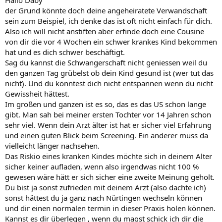
Hallo Daby
der Grund könnte doch deine angeheiratete Verwandschaft
sein zum Beispiel, ich denke das ist oft nicht einfach für dich.
Also ich will nicht anstiften aber erfinde doch eine Cousine
von dir die vor 4 Wochen ein schwer krankes Kind bekommen
hat und es dich schwer beschäftigt.
Sag du kannst die Schwangerschaft nicht geniessen weil du
den ganzen Tag grübelst ob dein Kind gesund ist (wer tut das
nicht). Und du könntest dich nicht entspannen wenn du nicht
Gewissheit hättest.
Im großen und ganzen ist es so, das es das US schon lange
gibt. Man sah bei meiner ersten Tochter vor 14 Jahren schon
sehr viel. Wenn dein Arzt älter ist hat er sicher viel Erfahrung
und einen guten Blick beim Screening. Ein anderer muss da
vielleicht länger nachsehen.
Das Riskio eines kranken Kindes möchte sich in deinem Alter
sicher keiner aufladen, wenn also irgendwas nicht 100 %
gewesen wäre hätt er sich sicher eine zweite Meinung geholt.
Du bist ja sonst zufrieden mit deinem Arzt (also dachte ich)
sonst hättest du ja ganz nach Nürtingen wechseln können
und dir einen normalen termin in dieser Praxis holen können.
Kannst es dir überlegen , wenn du magst schick ich dir die