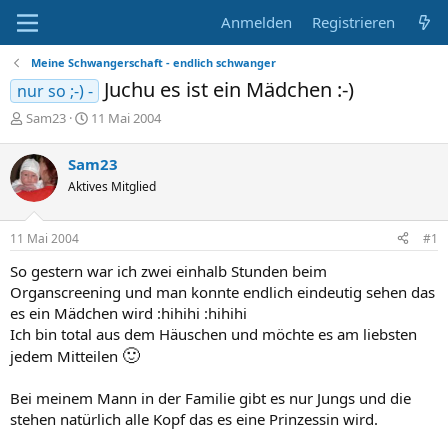
Anmelden
Registrieren
Meine Schwangerschaft - endlich schwanger
Juchu es ist ein Mädchen :-)
nur so ;-) -
E
E
Sam23
11 Mai 2004
r
r
s
s
Sam23
t
t
Aktives Mitglied
e
e
l
l
l
l
11 Mai 2004
#1
e
t
r
a
So gestern war ich zwei einhalb Stunden beim
m
Organscreening und man konnte endlich eindeutig sehen das
es ein Mädchen wird :hihihi :hihihi
Ich bin total aus dem Häuschen und möchte es am liebsten
🙂
jedem Mitteilen
Bei meinem Mann in der Familie gibt es nur Jungs und die
stehen natürlich alle Kopf das es eine Prinzessin wird.