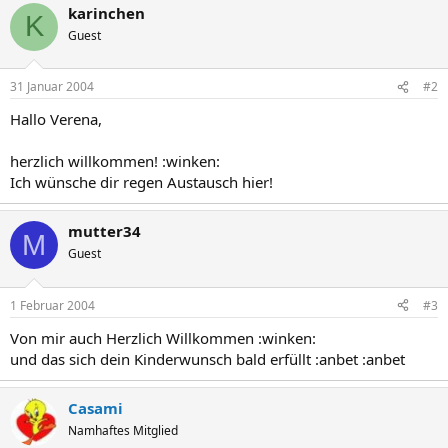
karinchen
K
Guest
31 Januar 2004
#2
Hallo Verena,
herzlich willkommen! :winken:
Ich wünsche dir regen Austausch hier!
mutter34
M
Guest
1 Februar 2004
#3
Von mir auch Herzlich Willkommen :winken:
und das sich dein Kinderwunsch bald erfüllt :anbet :anbet
Casami
Namhaftes Mitglied