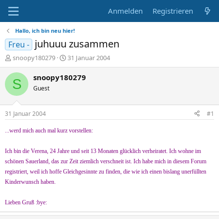
Anmelden
Registrieren
Hallo, ich bin neu hier!
juhuuu zusammen
Freu -
E
E
snoopy180279
31 Januar 2004
r
r
s
s
snoopy180279
S
t
t
Guest
e
e
l
l
l
l
31 Januar 2004
#1
e
t
r
a
...werd mich auch mal kurz vorstellen:
m
Ich bin die Verena, 24 Jahre und seit 13 Monaten glücklich verheiratet. Ich wohne im
schönen Sauerland, das zur Zeit ziemlich verschneit ist. Ich habe mich in diesem Forum
registriert, weil ich hoffe Gleichgesinnte zu finden, die wie ich einen bislang unerfüllten
Kinderwunsch haben.
Lieben Gruß :bye: