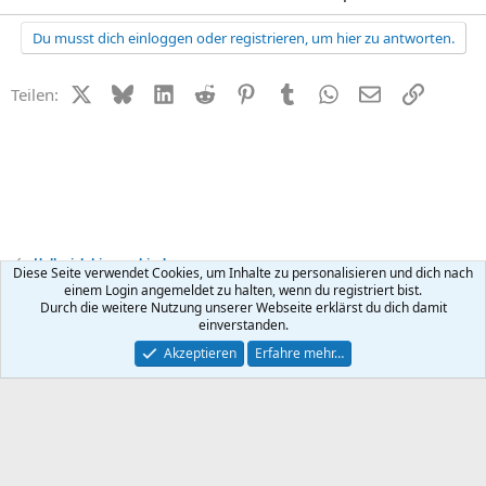
Du musst dich einloggen oder registrieren, um hier zu antworten.
X (Twitter)
Bluesky
LinkedIn
Reddit
Pinterest
Tumblr
WhatsApp
E-Mail
Link
Teilen:
Hallo, ich bin neu hier!
Diese Seite verwendet Cookies, um Inhalte zu personalisieren und dich nach
einem Login angemeldet zu halten, wenn du registriert bist.
Durch die weitere Nutzung unserer Webseite erklärst du dich damit
Kontakt
Nutzungsbedingungen
Datenschutz
Hilfe
R
einverstanden.
S
S
®
Community platform by XenForo
© 2010-2026 XenForo Ltd.
Akzeptieren
Erfahre mehr…