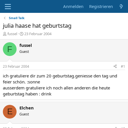
Anmelden
Registrieren
Small Talk
julia haase hat geburtstag
E
E
fussel
23 Februar 2004
r
r
s
s
fussel
F
t
t
Guest
e
e
l
l
l
l
23 Februar 2004
#1
e
t
r
a
ich gratuliere dir zum 20 geburtstag.geniesse den tag und
m
feier schön. :sonne
ausserdem gratuliere ich noch allen anderen die heute
geburtstag haben : drink
Elchen
E
Guest