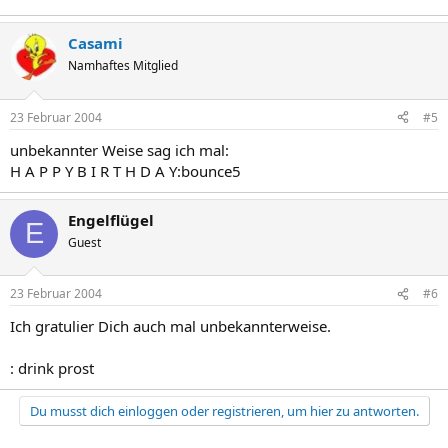
Casami
Namhaftes Mitglied
23 Februar 2004
#5
unbekannter Weise sag ich mal:
H A P P Y B I R T H D A Y:bounce5
Engelflügel
E
Guest
23 Februar 2004
#6
Ich gratulier Dich auch mal unbekannterweise.
: drink prost
Du musst dich einloggen oder registrieren, um hier zu antworten.