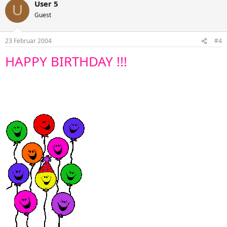
User 5
U
Guest
23 Februar 2004
#4
HAPPY BIRTHDAY !!!