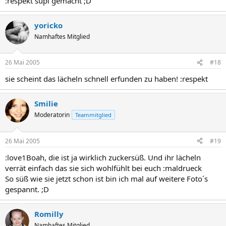
:respekt supi gemacht ;D
yoricko
Namhaftes Mitglied
26 Mai 2005
#18
sie scheint das lächeln schnell erfunden zu haben! :respekt
Smilie
Moderatorin
Teammitglied
26 Mai 2005
#19
:love1Boah, die ist ja wirklich zuckersüß. Und ihr lächeln
verrät einfach das sie sich wohlfühlt bei euch :maldrueck
So süß wie sie jetzt schon ist bin ich mal auf weitere Foto´s
gespannt. ;D
Romilly
Namhaftes Mitglied