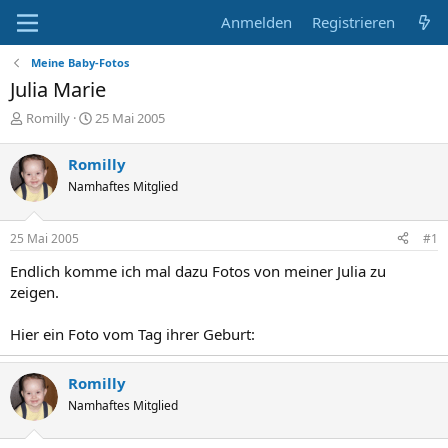
Anmelden
Registrieren
Meine Baby-Fotos
Julia Marie
E
E
Romilly
25 Mai 2005
r
r
s
s
Romilly
t
t
Namhaftes Mitglied
e
e
l
l
l
l
25 Mai 2005
#1
e
t
r
a
Endlich komme ich mal dazu Fotos von meiner Julia zu
m
zeigen.
Hier ein Foto vom Tag ihrer Geburt:
Romilly
Namhaftes Mitglied