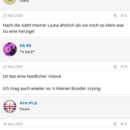
Guest
25 Mai 2005
#13
Hach die sieht meiner Liuna ähnlich als sie noch so klein war.
So eine herzige!
EA 80
*is back*
25 Mai 2005
#14
Ist das eine Niedliche! :inlove
Ich mag auch wieder so 'n kleines Bündel :crying
eva.m.p
Pause
25 Mai 2005
#15