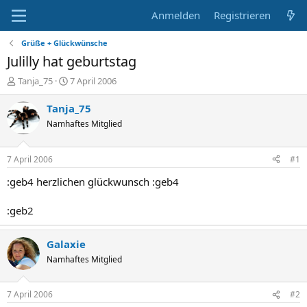
Anmelden
Registrieren
Grüße + Glückwünsche
Julilly hat geburtstag
E
E
Tanja_75
7 April 2006
r
r
s
s
Tanja_75
t
t
Namhaftes Mitglied
e
e
l
l
l
l
7 April 2006
#1
e
t
r
a
:geb4 herzlichen glückwunsch :geb4
m
:geb2
Galaxie
Namhaftes Mitglied
7 April 2006
#2