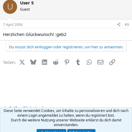
User 5
U
Guest
7 April 2006
#9
Herzlichen Glückwunsch! :geb2
Du musst dich einloggen oder registrieren, um hier zu antworten.
X (Twitter)
Bluesky
LinkedIn
Reddit
Pinterest
Tumblr
WhatsApp
E-Mail
Link
Teilen:
Grüße + Glückwünsche
Diese Seite verwendet Cookies, um Inhalte zu personalisieren und dich nach
einem Login angemeldet zu halten, wenn du registriert bist.
Durch die weitere Nutzung unserer Webseite erklärst du dich damit
Kontakt
Nutzungsbedingungen
Datenschutz
Hilfe
R
einverstanden.
S
S
®
Community platform by XenForo
© 2010-2026 XenForo Ltd.