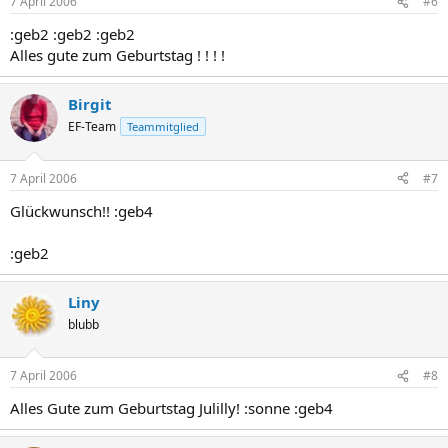
7 April 2006
#6
:geb2 :geb2 :geb2
Alles gute zum Geburtstag ! ! ! !
Birgit
EF-Team
Teammitglied
7 April 2006
#7
Glückwunsch!! :geb4
:geb2
Liny
blubb
7 April 2006
#8
Alles Gute zum Geburtstag Julilly! :sonne :geb4