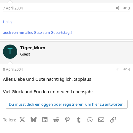
7 April 2004
#13
Hallo,
auch von mir alles Gute zum Geburtstag!!!
Tiger_Mum
T
Guest
8 April 2004
#14
Alles Liebe und Gute nachträglich. :applaus
Viel Glück und Frieden im neuen Lebensjahr
Du musst dich einloggen oder registrieren, um hier zu antworten.
X (Twitter)
Bluesky
LinkedIn
Reddit
Pinterest
Tumblr
WhatsApp
E-Mail
Link
Teilen: