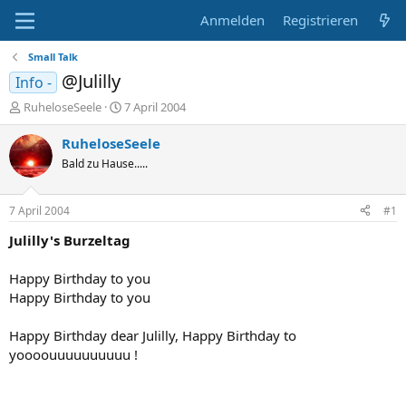
Anmelden
Registrieren
Small Talk
@Julilly
Info -
E
E
RuheloseSeele
7 April 2004
r
r
s
s
RuheloseSeele
t
t
Bald zu Hause.....
e
e
l
l
l
l
7 April 2004
#1
e
t
r
a
Julilly's Burzeltag
m
Happy Birthday to you
Happy Birthday to you
Happy Birthday dear Julilly, Happy Birthday to
yoooouuuuuuuuuu !