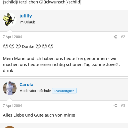
[schild]Herzlichen Glückwunsch[/schild]
Julilly
im Urlaub
7 April 2004
#2
🙂
🙂
🙂
🙂
🙂
🙂
Danke
Mein Mann und ich haben uns heute frei genommen - wir
machen uns heute einen richtig schönen Tag :sonne :love2 :
drink
Carola
Moderatorin Schule
Teammitglied
7 April 2004
#3
Alles Liebe und Gute auch von mir!!!!