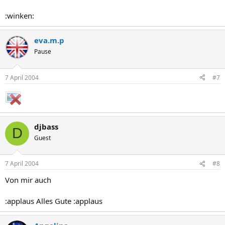
:winken:
eva.m.p
Pause
7 April 2004
#7
djbass
D
Guest
7 April 2004
#8
Von mir auch
:applaus Alles Gute :applaus