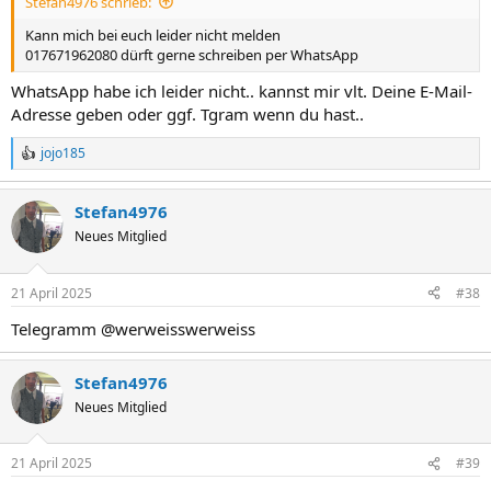
Stefan4976 schrieb:
Kann mich bei euch leider nicht melden
017671962080 dürft gerne schreiben per WhatsApp
WhatsApp habe ich leider nicht.. kannst mir vlt. Deine E-Mail-
Adresse geben oder ggf. Tgram wenn du hast..
jojo185
R
e
a
Stefan4976
k
t
Neues Mitglied
i
o
n
21 April 2025
#38
e
n
Telegramm @werweisswerweiss
:
Stefan4976
Neues Mitglied
21 April 2025
#39