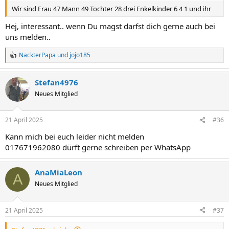
Wir sind Frau 47 Mann 49 Tochter 28 drei Enkelkinder 6 4 1 und ihr
Hej, interessant.. wenn Du magst darfst dich gerne auch bei
uns melden..
NackterPapa
und
jojo185
R
e
a
Stefan4976
k
t
Neues Mitglied
i
o
n
21 April 2025
#36
e
n
Kann mich bei euch leider nicht melden
:
017671962080 dürft gerne schreiben per WhatsApp
AnaMiaLeon
A
Neues Mitglied
21 April 2025
#37