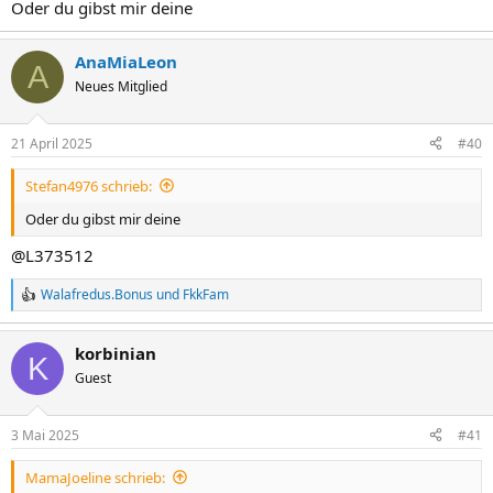
Oder du gibst mir deine
AnaMiaLeon
A
Neues Mitglied
21 April 2025
#40
Stefan4976 schrieb:
Oder du gibst mir deine
@L373512
Walafredus.Bonus
und
FkkFam
R
e
a
korbinian
k
K
t
Guest
i
o
n
3 Mai 2025
#41
e
n
MamaJoeline schrieb:
: