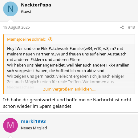
NackterPapa
N
Guest
19 August 2025
#48
MamaJoeline schrieb:
Hey! Wir sind eine Fkk-Patchwork-Familie (w34, w10, w8, m7 mit
meinem neuen Partner m39) und freuen uns auf einen Austausch
mit anderen Fkklern und anderen Eltern!
Wir haben uns hier angemeldet, weil hier auch andere Fkk-Familien
sich vorgestellt haben, die hoffentlich noch aktiv sind.
Wir zeigen uns gern nackt, vielleicht ergeben sich ja nach einiger
Zeit auch Möglichkeiten für reale Treffen. Wir kommen aus
Niedersachsen
Zum Vergrößern anklicken....
Liebe Grüße Joeline
Ich habe dir geantwortet und hoffe meine Nachricht ist nicht
schon wieder im Spam gelandet
marki1993
M
Neues Mitglied