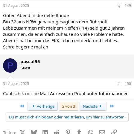
31 August 2025
#49
Guten Abend in die nette Runde
Bin 32 aus NRW genauer gesagt aus dem Ruhrpott
Lebe zusammen mit meinem Neffen ( 14) seid gut 2 Jahren
zusammen, da er einfach zuhause so viele Probleme hatte.
Aber er hat bei mir das FKK Leben entdeckt und liebt es.
Schreibt gerne mal an
pascal55
P
Guest
31 August 2025
#50
Cool schik mir ne Mail Adresse im Profil unter Informationen
Erste
Letzte
Vorherige
2 von 3
Nächste
Du musst dich einloggen oder registrieren, um hier zu antworten.
X (Twitter)
Bluesky
LinkedIn
Reddit
Pinterest
Tumblr
WhatsApp
E-Mail
Link
Teilen: