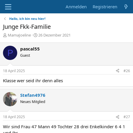
Anmelden
Registrieren
Hallo, ich bin neu hier!
Junge Fkk-Familie
E
E
MamaJoeline
26 Dezember 2021
r
r
s
s
pascal55
P
t
t
Guest
e
e
l
l
l
l
18 April 2025
#26
e
t
r
a
Klasse wer seid ihr denn alles
m
Stefan4976
Neues Mitglied
18 April 2025
#27
Wir sind Frau 47 Mann 49 Tochter 28 drei Enkelkinder 6 4 1
und ihr