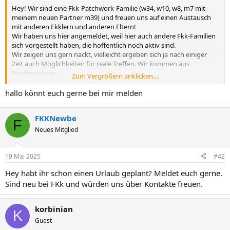
Hey! Wir sind eine Fkk-Patchwork-Familie (w34, w10, w8, m7 mit
meinem neuen Partner m39) und freuen uns auf einen Austausch
mit anderen Fkklern und anderen Eltern!
Wir haben uns hier angemeldet, weil hier auch andere Fkk-Familien
sich vorgestellt haben, die hoffentlich noch aktiv sind.
Wir zeigen uns gern nackt, vielleicht ergeben sich ja nach einiger
Zeit auch Möglichkeiten für reale Treffen. Wir kommen aus
Niedersachsen
Zum Vergrößern anklicken....
Liebe Grüße Joeline
hallo könnt euch gerne bei mir melden
FKKNewbe
F
Neues Mitglied
19 Mai 2025
#42
Hey habt ihr schon einen Urlaub geplant? Meldet euch gerne.
Sind neu bei FKk und würden uns über Kontakte freuen.
korbinian
K
Guest