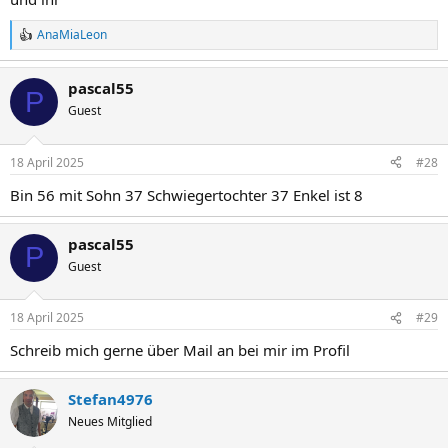
AnaMiaLeon
R
e
a
pascal55
k
P
t
Guest
i
o
n
18 April 2025
#28
e
n
Bin 56 mit Sohn 37 Schwiegertochter 37 Enkel ist 8
:
pascal55
P
Guest
18 April 2025
#29
Schreib mich gerne über Mail an bei mir im Profil
Stefan4976
Neues Mitglied