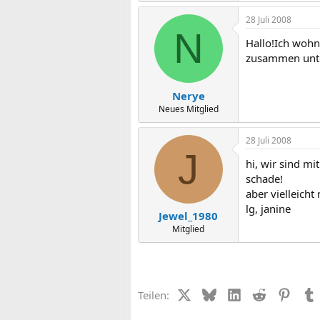
28 Juli 2008
N
Hallo!Ich wohn
zusammen unt
Nerye
Neues Mitglied
28 Juli 2008
J
hi, wir sind m
schade!
aber vielleicht
lg, janine
Jewel_1980
Mitglied
X (Twitter)
Bluesky
LinkedIn
Reddit
Pinter
Teilen: