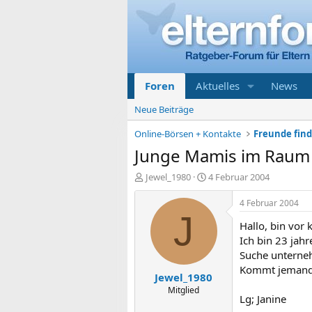
Foren
Aktuelles
News
Neue Beiträge
Online-Börsen + Kontakte
Freunde find
Junge Mamis im Raum 
E
E
Jewel_1980
4 Februar 2004
r
r
s
s
4 Februar 2004
t
t
J
Hallo, bin vor
e
e
l
l
Ich bin 23 jahr
l
l
Suche unterneh
e
t
Kommt jemand 
Jewel_1980
r
a
m
Mitglied
Lg; Janine