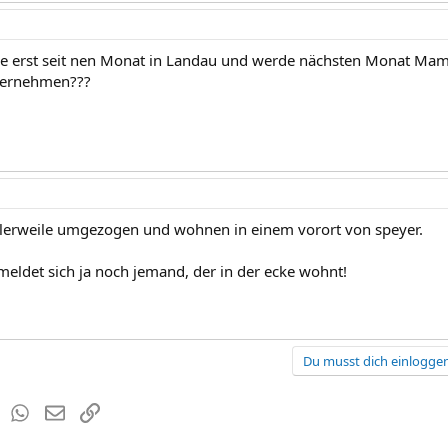
e erst seit nen Monat in Landau und werde nächsten Monat Mama.
ernehmen???
itlerweile umgezogen und wohnen in einem vorort von speyer.
 meldet sich ja noch jemand, der in der ecke wohnt!
Du musst dich einloggen
est
Tumblr
WhatsApp
E-Mail
Link