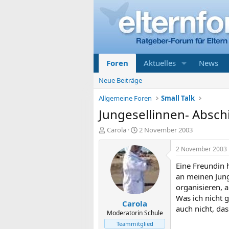
Foren
Aktuelles
News
Neue Beiträge
Allgemeine Foren
Small Talk
Jungesellinnen- Absch
E
E
Carola
2 November 2003
r
r
s
s
2 November 2003
t
t
Eine Freundin h
e
e
l
l
an meinen Jung
l
l
organisieren, a
e
t
Was ich nicht g
Carola
r
a
auch nicht, da
m
Moderatorin Schule
Teammitglied