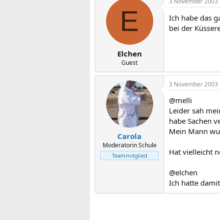
3 November 2003
E
Ich habe das ga
bei der Küsser
Elchen
Guest
3 November 2003
@melli
Leider sah mei
habe Sachen ve
Mein Mann wurd
Carola
Moderatorin Schule
Hat vielleicht
Teammitglied
@elchen
Ich hatte dami