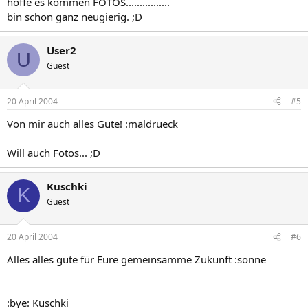
hoffe es kommen FOTOS................
bin schon ganz neugierig. ;D
User2
U
Guest
20 April 2004
#5
Von mir auch alles Gute! :maldrueck
Will auch Fotos... ;D
Kuschki
K
Guest
20 April 2004
#6
Alles alles gute für Eure gemeinsamme Zukunft :sonne
:bye: Kuschki