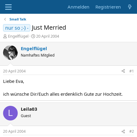
Anmelden
Registrieren
Small Talk
Just Merried
nur so ;-) -
E
E
Engelflügel
20 April 2004
r
r
s
s
Engelflügel
t
t
Namhaftes Mitglied
e
e
l
l
l
l
20 April 2004
#1
e
t
r
a
Liebe Eva,
m
ich wünsche Dir/Euch alles erdenklich Gute zur Hochzeit.
Leila03
L
Guest
20 April 2004
#2