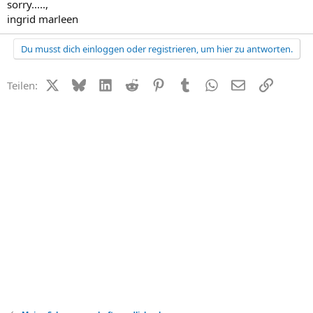
sorry.....,
ingrid marleen
Du musst dich einloggen oder registrieren, um hier zu antworten.
X (Twitter)
Bluesky
LinkedIn
Reddit
Pinterest
Tumblr
WhatsApp
E-Mail
Link
Teilen: