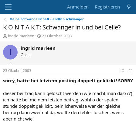
Anmelden
Registrieren
Meine Schwangerschaft - endlich schwanger
K O N T A K T: Schwanger in und bei Celle?
E
E
ingrid marleen
23 Oktober 2003
r
r
s
s
ingrid marleen
I
t
t
Guest
e
e
l
l
l
l
23 Oktober 2003
#1
e
t
r
a
sorry, hatte bei letztem posting doppelt geklickt! SORRY
m
dieser beirtrag kann gelöscht werden (wie macht man das???)
ich hatte bei meinem letzten beitrag, wohl o der späten
stunde doppelt geklickt, peinlicherweise war der gleiche
beitrag dann zweimal da, wollte den fehler löschen, weiss
aber nicht wie,