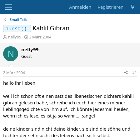
Anmelden
Registrieren
Small Talk
Kahlil Gibran
nur so ;-) -
E
E
nelly99
2 März 2004
r
r
s
s
nelly99
N
t
t
Guest
e
e
l
l
l
l
2 März 2004
#1
e
t
r
a
hallo ihr lieben,
m
weil ich schon oft einen satz des libanesischen dichters kahlil
gibran gelesen habe, schreibe ich euch hier eines meiner
lieblingsgedichte von ihm auf. ich könnte jedesmal heulen,
wenn ich es lese. es ist ja so wahr..... :angel
deine kinder sind nicht deine kinder. sie sind die söhne und
töchter der sehnsucht des lebens nach sich selbst.