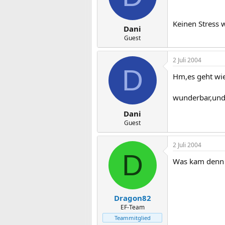
Keinen Stress 
Dani
Guest
2 Juli 2004
D
Hm,es geht wie
wunderbar,und
Dani
Guest
2 Juli 2004
D
Was kam denn 
Dragon82
EF-Team
Teammitglied