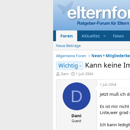
Foren
Aktuelles
News
Neue Beiträge
Allgemeine Foren
News + Mitgliederb
Kann keine I
Wichtig -
E
E
Dani
1 Juli 2004
r
r
s
s
1 Juli 2004
t
t
D
Jetzt muß ich 
e
e
l
l
l
l
Es ist mir nic
e
t
Liste,wer grad 
Dani
r
a
m
Guest
Ich kann ledig