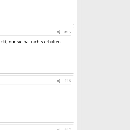
#15
kt, nur sie hat nichts erhalten...
#16
#17