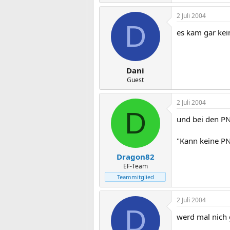
2 Juli 2004
D
es kam gar kein
Dani
Guest
2 Juli 2004
D
und bei den PN
"Kann keine PNs
Dragon82
EF-Team
Teammitglied
2 Juli 2004
D
werd mal nich 