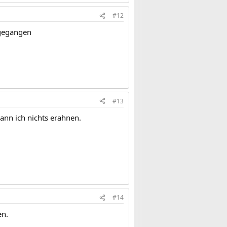
#12
fgegangen
#13
nn ich nichts erahnen.
#14
en.