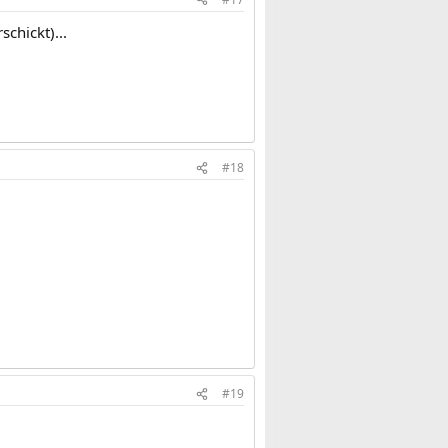
chickt)...
#18
#19