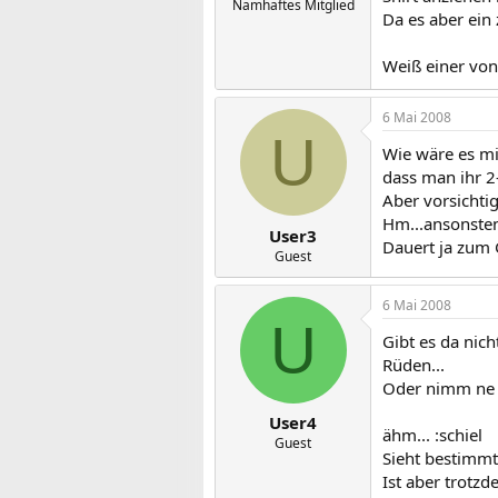
Namhaftes Mitglied
Da es aber ein 
Weiß einer von
6 Mai 2008
U
Wie wäre es mit
dass man ihr 
Aber vorsichtig
Hm...ansonsten
User3
Dauert ja zum G
Guest
6 Mai 2008
U
Gibt es da nic
Rüden...
Oder nimm ne g
User4
ähm... :schiel
Guest
Sieht bestimmt 
Ist aber trotzd