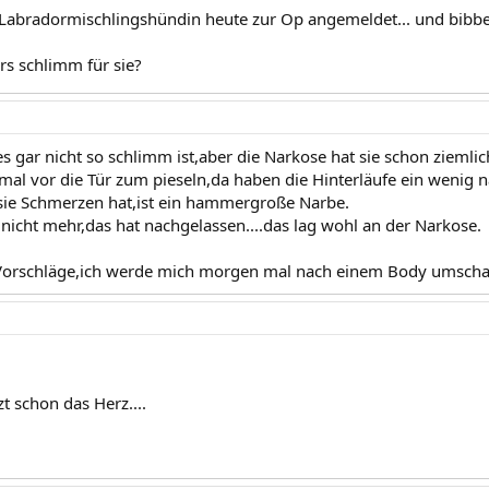
Labradormischlingshündin heute zur Op angemeldet... und bibber
rs schlimm für sie?
es gar nicht so schlimm ist,aber die Narkose hat sie schon zieml
inmal vor die Tür zum pieseln,da haben die Hinterläufe ein wenig
 sie Schmerzen hat,ist ein hammergroße Narbe.
 nicht mehr,das hat nachgelassen....das lag wohl an der Narkose.
 Vorschläge,ich werde mich morgen mal nach einem Body umsch
tzt schon das Herz....