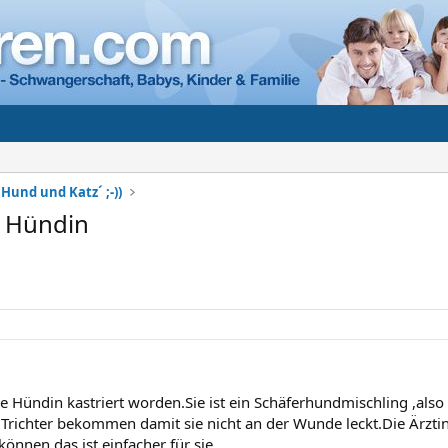
Hund und Katz´ ;-))
e Hündin
e Hündin kastriert worden.Sie ist ein Schäferhundmischling ,also 
Trichter bekommen damit sie nicht an der Wunde leckt.Die Ärztin 
können,das ist einfacher für sie.