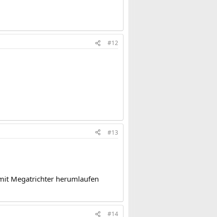
#12
#13
 mit Megatrichter herumlaufen
#14