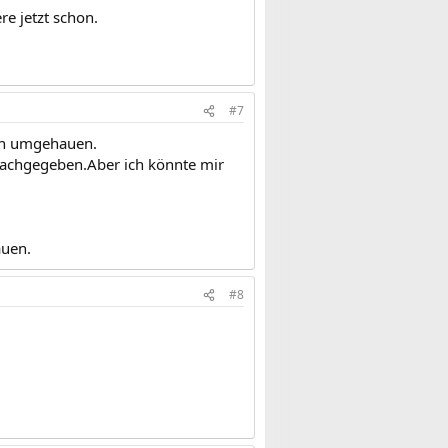
e jetzt schon.
#7
ich umgehauen.
 nachgegeben.Aber ich könnte mir
auen.
#8