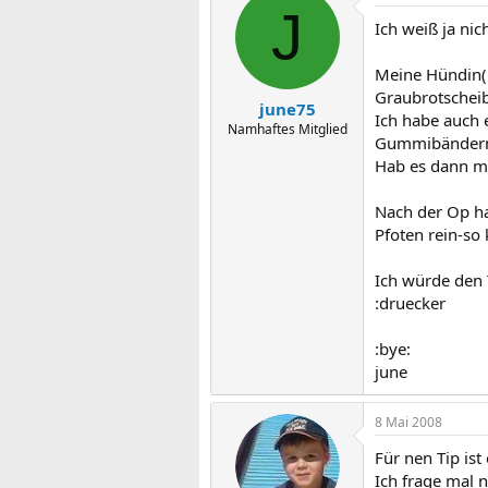
J
Ich weiß ja nic
Meine Hündin(M
Graubrotscheib
june75
Ich habe auch e
Namhaftes Mitglied
Gummibändern,b
Hab es dann mi
Nach der Op ha
Pfoten rein-so 
Ich würde den 
:druecker
:bye:
june
8 Mai 2008
Für nen Tip ist
Ich frage mal n