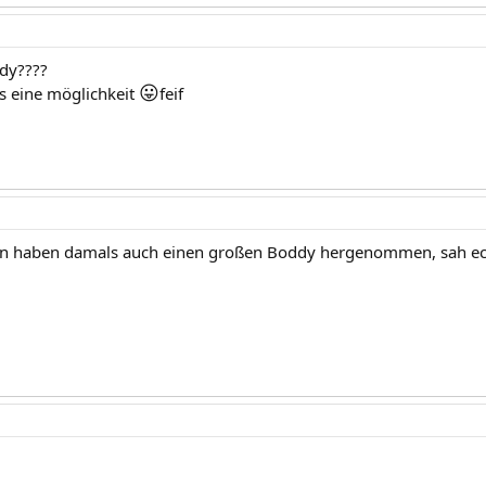
dy????
😛
das eine möglichkeit
feif
n haben damals auch einen großen Boddy hergenommen, sah echt 