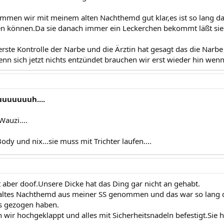
en wir mit meinem alten Nachthemd gut klar,es ist so lang das
n können.Da sie danach immer ein Leckerchen bekommt läßt sie e
rste Kontrolle der Narbe und die Ärztin hat gesagt das die Narbe s
enn sich jetzt nichts entzündet brauchen wir erst wieder hin wen
uuuuuuh....
Wauzi....
Body und nix...sie muss mit Trichter laufen....
t aber doof.Unsere Dicke hat das Ding gar nicht an gehabt.
altes Nachthemd aus meiner SS genommen und das war so lang da
s gezogen haben.
wir hochgeklappt und alles mit Sicherheitsnadeln befestigt.Sie h