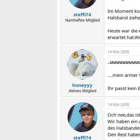
Im Moment komm
steffi74
Halsband ziehe
Namhaftes Mitglied
Heute war die e
erwartet hat.W
14 Mai 2008
..uuuuuuuuuu
....mein armer 
honeyyy
Ihr passt kein 
Aktives Mitglied
14 Mai 2008
Och nee,das is
Wir haben ein 
des Halsbande
Den Rest haben 
steffi74