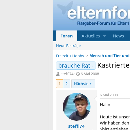
Foren
Aktuelles
News
Neue Beiträge
Freizeit + Hobby
Mensch und Tier und 
Kastriert
brauche Rat -
E
E
steffi74
6 Mai 2008
r
r
1
2
Nächste
s
s
t
t
e
e
6 Mai 2008
l
l
Hallo
l
l
e
t
r
a
Heute ist unser
m
Wir haben den 
steffi74
Shirt anziehen 