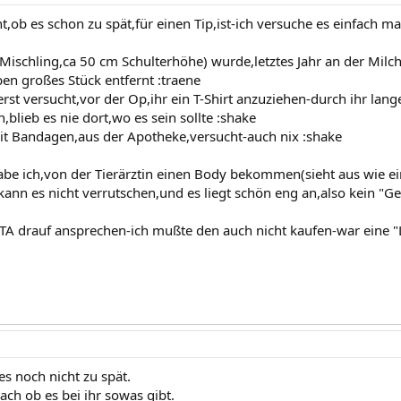
ht,ob es schon zu spät,für einen Tip,ist-ich versuche es einfach mal
ischling,ca 50 cm Schulterhöhe) wurde,letztes Jahr an der Milchl
en großes Stück entfernt :traene
rst versucht,vor der Op,ihr ein T-Shirt anzuziehen-durch ihr lange
lieb es nie dort,wo es sein sollte :shake
t Bandagen,aus der Apotheke,versucht-auch nix :shake
be ich,von der Tierärztin einen Body bekommen(sieht aus wie ei
kann es nicht verrutschen,und es liegt schön eng an,also kein "G
TA drauf ansprechen-ich mußte den auch nicht kaufen-war eine "L
 es noch nicht zu spät.
ach ob es bei ihr sowas gibt.