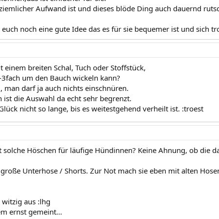
ziemlicher Aufwand ist und dieses blöde Ding auch dauernd rutscht,
 euch noch eine gute Idee das es für sie bequemer ist und sich t
 einem breiten Schal, Tuch oder Stoffstück,
2-3fach um den Bauch wickeln kann?
, man darf ja auch nichts einschnüren.
 ist die Auswahl da echt sehr begrenzt.
lück nicht so lange, bis es weitestgehend verheilt ist. :troest
ht solche Höschen für läufige Hündinnen? Keine Ahnung, ob die da
roße Unterhose / Shorts. Zur Not mach sie eben mit alten Hosent
witzig aus :lhg
em ernst gemeint...