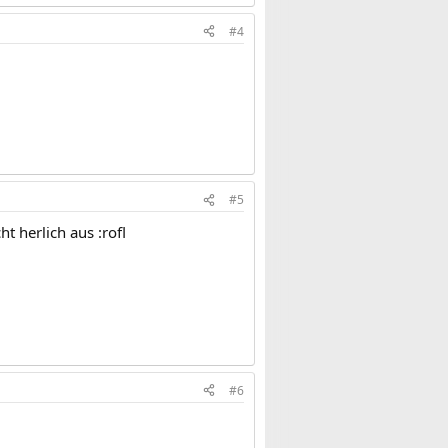
#4
#5
herlich aus :rofl
#6