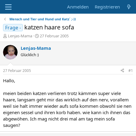
Anmelden
Registrieren
Mensch und Tier und Hund und Katz´ ;-))
katzen haare sofa
Frage -
E
E
Lenjas-Mama
27 Februar 2005
r
r
s
s
Lenjas-Mama
t
t
Glücklich :)
e
e
l
l
l
l
27 Februar 2005
#1
e
t
r
a
Hallo,
m
meien beiden katzen verlieren trotz kämmen super viele
haare, langsam geht mir das wirklich auf den nerv, vorallem
weil sie halt immer wieder aufs sofa kommen obwohl sie nen
eigenen sessel und ihren korb haben. wie kann ich ihnen das
abgewöhen. Ich mag nicht drei mal am tag mein sofa
saugen?