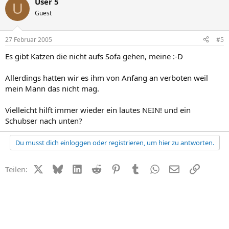
User 5
U
Guest
27 Februar 2005
#5
Es gibt Katzen die nicht aufs Sofa gehen, meine :-D
Allerdings hatten wir es ihm von Anfang an verboten weil
mein Mann das nicht mag.
Vielleicht hilft immer wieder ein lautes NEIN! und ein
Schubser nach unten?
Du musst dich einloggen oder registrieren, um hier zu antworten.
X (Twitter)
Bluesky
LinkedIn
Reddit
Pinterest
Tumblr
WhatsApp
E-Mail
Link
Teilen: