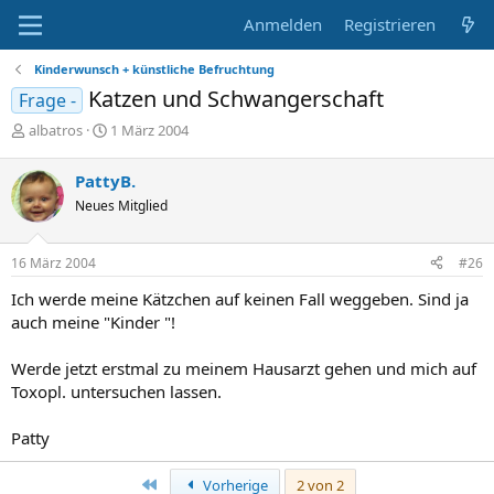
Anmelden
Registrieren
Kinderwunsch + künstliche Befruchtung
Katzen und Schwangerschaft
Frage -
E
E
albatros
1 März 2004
r
r
s
s
PattyB.
t
t
Neues Mitglied
e
e
l
l
l
l
16 März 2004
#26
e
t
r
a
Ich werde meine Kätzchen auf keinen Fall weggeben. Sind ja
m
auch meine "Kinder "!
Werde jetzt erstmal zu meinem Hausarzt gehen und mich auf
Toxopl. untersuchen lassen.
Patty
Erste
Vorherige
2 von 2