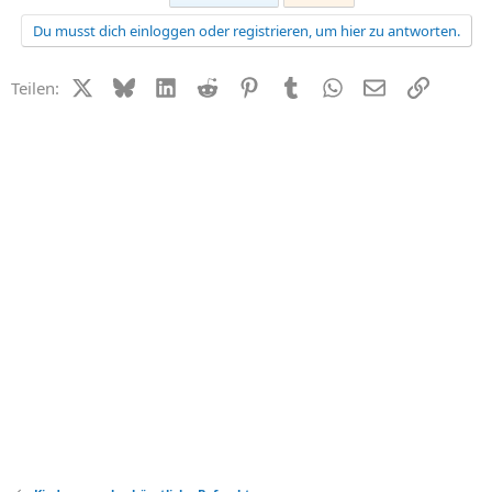
Du musst dich einloggen oder registrieren, um hier zu antworten.
X (Twitter)
Bluesky
LinkedIn
Reddit
Pinterest
Tumblr
WhatsApp
E-Mail
Link
Teilen: