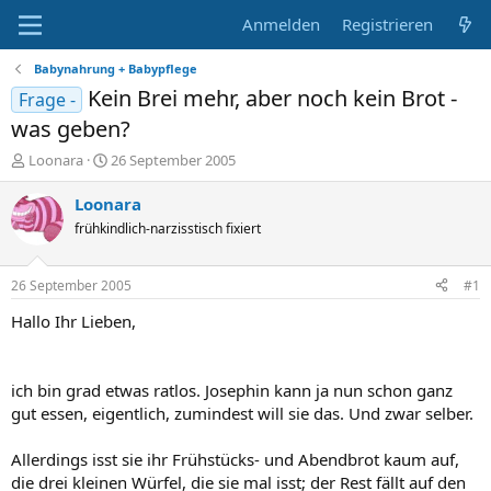
Anmelden
Registrieren
Babynahrung + Babypflege
Kein Brei mehr, aber noch kein Brot -
Frage -
was geben?
E
E
Loonara
26 September 2005
r
r
s
s
Loonara
t
t
frühkindlich-narzisstisch fixiert
e
e
l
l
l
l
26 September 2005
#1
e
t
r
a
Hallo Ihr Lieben,
m
ich bin grad etwas ratlos. Josephin kann ja nun schon ganz
gut essen, eigentlich, zumindest will sie das. Und zwar selber.
Allerdings isst sie ihr Frühstücks- und Abendbrot kaum auf,
die drei kleinen Würfel, die sie mal isst; der Rest fällt auf den