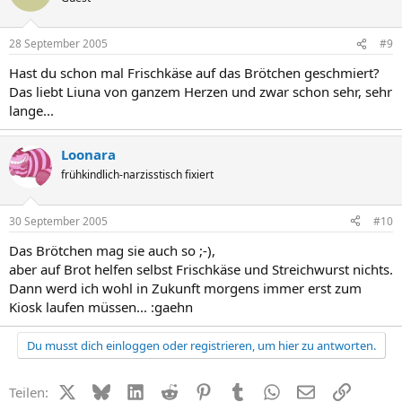
28 September 2005
#9
Hast du schon mal Frischkäse auf das Brötchen geschmiert?
Das liebt Liuna von ganzem Herzen und zwar schon sehr, sehr
lange...
Loonara
frühkindlich-narzisstisch fixiert
30 September 2005
#10
Das Brötchen mag sie auch so ;-),
aber auf Brot helfen selbst Frischkäse und Streichwurst nichts.
Dann werd ich wohl in Zukunft morgens immer erst zum
Kiosk laufen müssen... :gaehn
Du musst dich einloggen oder registrieren, um hier zu antworten.
X (Twitter)
Bluesky
LinkedIn
Reddit
Pinterest
Tumblr
WhatsApp
E-Mail
Link
Teilen: