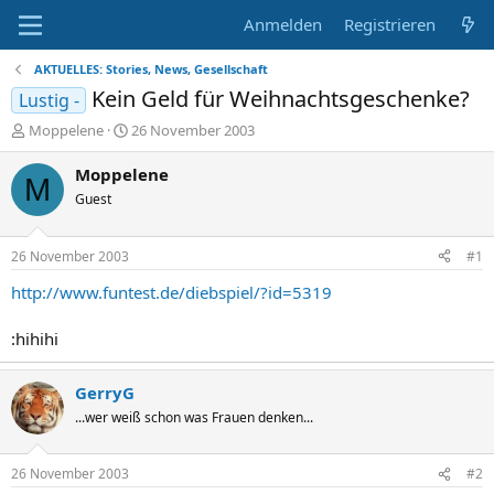
Anmelden
Registrieren
AKTUELLES: Stories, News, Gesellschaft
Kein Geld für Weihnachtsgeschenke?
Lustig -
E
E
Moppelene
26 November 2003
r
r
s
s
Moppelene
M
t
t
Guest
e
e
l
l
l
l
26 November 2003
#1
e
t
r
a
http://www.funtest.de/diebspiel/?id=5319
m
:hihihi
GerryG
...wer weiß schon was Frauen denken...
26 November 2003
#2