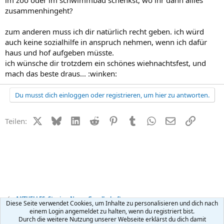
zusammenhingeht?
zum anderen muss ich dir natürlich recht geben. ich würd
auch keine sozialhilfe in anspruch nehmen, wenn ich dafür
haus und hof aufgeben müsste.
ich wünsche dir trotzdem ein schönes wiehnachtsfest, und
mach das beste draus... :winken:
Du musst dich einloggen oder registrieren, um hier zu antworten.
X (Twitter)
Bluesky
LinkedIn
Reddit
Pinterest
Tumblr
WhatsApp
E-Mail
Link
Teilen:
AKTUELLES: Stories, News, Gesellschaft
Diese Seite verwendet Cookies, um Inhalte zu personalisieren und dich nach
einem Login angemeldet zu halten, wenn du registriert bist.
Durch die weitere Nutzung unserer Webseite erklärst du dich damit
Kontakt
Nutzungsbedingungen
Datenschutz
Hilfe
R