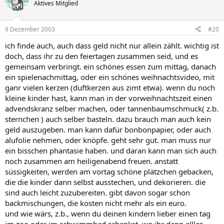
Aktives Mitglied
9 Dezember 2003
#20
ich finde auch, auch dass geld nicht nur allein zählt. wichtig ist
doch, dass ihr zu den feiertagen zusammen seid, und es
gemeinsam verbringt. ein schönes essen zum mittag, danach
ein spielenachmittag, oder ein schönes weihnachtsvideo, mit
ganr vielen kerzen (duftkerzen aus zimt etwa). wenn du noch
kleine kinder hast, kann man in der vorweihnachtszeit einen
advendskranz selber machen, oder tannenbaumschmuck( z.b.
sternchen ) auch selber basteln. dazu brauch man auch kein
geld auszugeben. man kann dafür bonbonpapier, oder auch
alufolie nehmen, oder knöpfe. geht sehr gut. man muss nur
ein bisschen phantasie haben. und daran kann man sich auch
noch zusammen am heiligenabend freuen. anstatt
süssigkeiten, werden am vortag schöne plätzchen gebacken,
die die kinder dann selbst ausstechen, und dekorieren. die
sind auch leicht zuzubereiten. gibt davon sogar schon
backmischungen, die kosten nicht mehr als ein euro.
und wie wärs, z.b., wenn du deinen kindern lieber einen tag
im zoo oder im schwimmbad schenkst, wo ihr dann allles